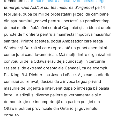
Reamintim că
primul ministru a făcut uz de această lege
(Emergencies Act/Loi sur les mesures d’urgence)
pe 14
februarie, după ce mii de protestatari și zeci de camioane
din așa-numitul „convoi pentru libertate” au paralizat timp
de mai multe săptămâni centrul Capitalei și au blocat unele
puncte de frontieră pentru a manifesta împotriva măsurilor
sanitare. Printre acestea, podul Ambasador care leagă
Windsor și Detroit și care reprezintă un punct esențial al
comerțului canado-american. Mai mulți dintre organizatorii
convoiului de la Ottawa erau deja cunoscuți în cercurile
rasiste și de extremă dreapta ale Canadei, ca de exemplu
Pat King, B.J. Dichter sau Jason LaFace. Așa cum audierile
comisiei au relevat, decizia de a invoca Legea privind
măsurile de urgență a intervenit după o întreagă bâlbâială
între jurisdicții și diverse paliere guvernamentale și o
demonstrație de incompetență din partea poliției din
Ottawa, poliției provinciale din Ontario și guvernului
ontarian.