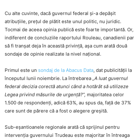
Cu alte cuvinte, dacă guvernul federal și-a depășit
atribuțiile, prețul de plătit este unul politic, nu juridic.
Tocmai de aceea opinia publică este foarte importantă. Or,
indiferent de concluziile raportului Rouleau, canadienii par
să fi tranșat deja în această privință, așa cum arată două
sondaje de opinie realizate la nivel național.
Primul este un
sondaj de la Abacus Data
, dat publicității la
începutul lunii noiembrie. La întrebarea
„A luat guvernul
federal decizia corectă atunci când a hotărât să utilizeze
Legea privind măsurile de urgență?”,
majoritatea celor
1.500 de respondenți, adică 63%, au spus da, față de 37%
care sunt de părere că a fost o alegere greșită.
Sub-eșantioanele regionale arată că sprijinul pentru
intervenția guvernului Trudeau este majoritar în întreaga