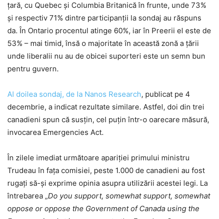
țară, cu Quebec și Columbia Britanică în frunte, unde 73%
și respectiv 71% dintre participanții la sondaj au răspuns
da. În Ontario procentul atinge 60%, iar în Preerii el este de
53% – mai timid, însă o majoritate în această zonă a țării
unde liberalii nu au de obicei suporteri este un semn bun
pentru guvern.
Al doilea sondaj, de la Nanos Research
, publicat pe 4
decembrie, a indicat rezultate similare. Astfel, doi din trei
canadieni spun că susțin, cel puțin într-o oarecare măsură,
invocarea Emergencies Act.
În zilele imediat următoare apariției primului ministru
Trudeau în fața comisiei, peste 1.000 de canadieni au fost
rugați să-și exprime opinia asupra utilizării acestei legi. La
întrebarea „
Do you support, somewhat support, somewhat
oppose or oppose the Government of Canada using the