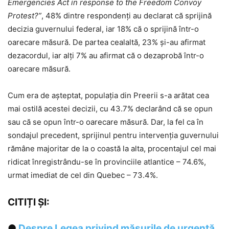
Emergencies Act in response to the Freedom Convoy
Protest?”
, 48% dintre respondenți au declarat că sprijină
decizia guvernului federal, iar 18% că o sprijină într-o
oarecare măsură. De partea cealaltă, 23% și-au afirmat
dezacordul, iar alți 7% au afirmat că o dezaprobă într-o
oarecare măsură.
Cum era de așteptat, populația din Preerii s-a arătat cea
mai ostilă acestei decizii, cu 43.7% declarând că se opun
sau că se opun într-o oarecare măsură. Dar, la fel ca în
sondajul precedent, sprijinul pentru intervenția guvernului
rămâne majoritar de la o coastă la alta, procentajul cel mai
ridicat înregistrându-se în provinciile atlantice – 74.6%,
urmat imediat de cel din Quebec – 73.4%.
CITIȚI ȘI:
●
Despre Legea privind măsurile de urgență