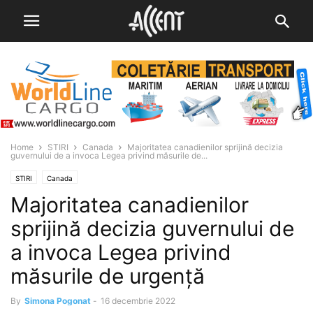
Home
STIRI
Canada
Majoritatea canadienilor sprijină decizia
guvernului de a invoca Legea privind măsurile de...
STIRI
Canada
Majoritatea canadienilor
sprijină decizia guvernului de
a invoca Legea privind
măsurile de urgență
By
Simona Pogonat
-
16 decembrie 2022