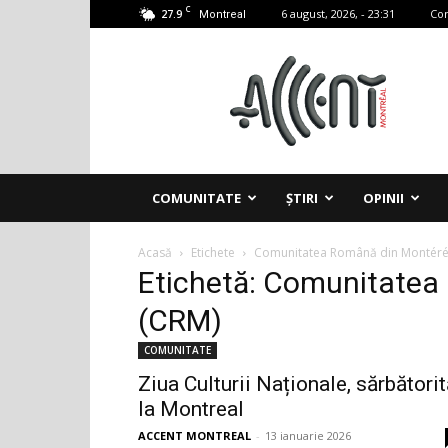
C
27.9
6 august, 2026, - 23:31
Con
Montreal
Accent
Montreal
COMUNITATE
ȘTIRI
OPINII
Acasă
Etichete
Comunitatea Română din Montéré
Etichetă: Comunitatea
(CRM)
COMUNITATE
Ziua Culturii Naționale, sărbători
la Montreal
ACCENT MONTREAL
-
13 ianuarie 2026