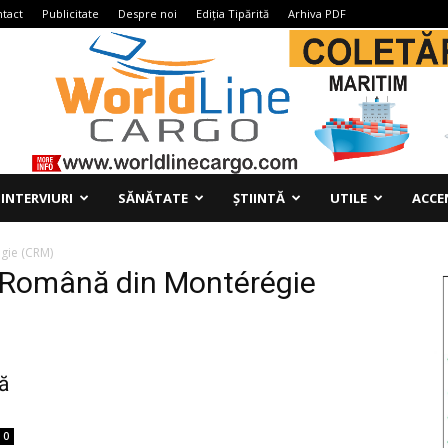
tact
Publicitate
Despre noi
Ediția Tipărită
Arhiva PDF
INTERVIURI
SĂNĂTATE
ȘTIINTĂ
UTILE
ACCE
gie (CRM)
 Română din Montérégie
tă
0