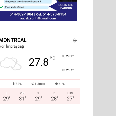
MONTREAL
Nori Împrăștiați
°
29.1
°
C
27.8
°
26.7
74%
1.3m/s
41%
J
VIN
S
D
LUN
29
°
31
°
29
°
28
°
27
°