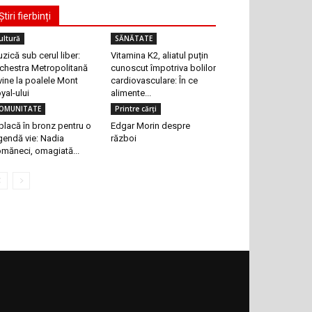
Știri fierbinți
ultură
SĂNĂTATE
zică sub cerul liber:
Vitamina K2, aliatul puțin
chestra Metropolitană
cunoscut împotriva bolilor
vine la poalele Mont
cardiovasculare: În ce
yal-ului
alimente...
OMUNITATE
Printre cărți
placă în bronz pentru o
Edgar Morin despre
gendă vie: Nadia
război
măneci, omagiată...