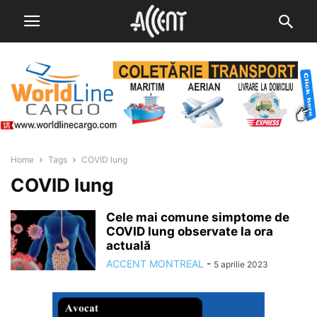
Home
Tags
COVID lung
COVID lung
Cele mai comune simptome de
COVID lung observate la ora
actuală
ACCENT MONTREAL
-
5 aprilie 2023