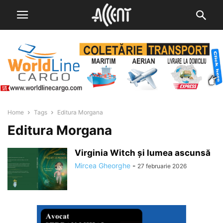
Home
Tags
Editura Morgana
Editura Morgana
Virginia Witch și lumea ascunsă
Mircea Gheorghe
-
27 februarie 2026