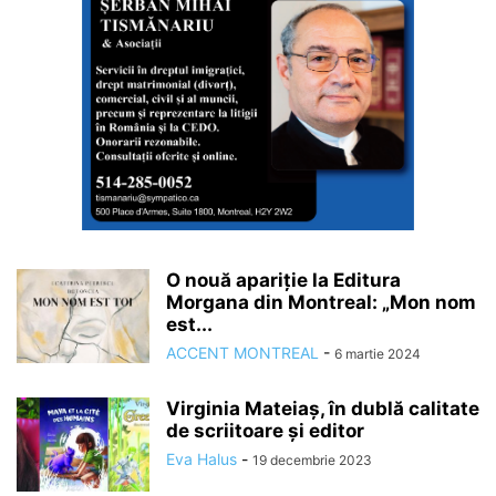
O nouă apariție la Editura
Morgana din Montreal: „Mon nom
est...
ACCENT MONTREAL
-
6 martie 2024
Virginia Mateiaș, în dublă calitate
de scriitoare și editor
Eva Halus
-
19 decembrie 2023