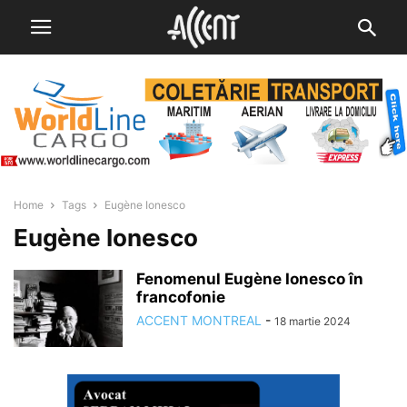
Home
Tags
Eugène Ionesco
Eugène Ionesco
Fenomenul Eugène Ionesco în
francofonie
ACCENT MONTREAL
-
18 martie 2024