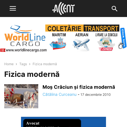
Home
Tags
Fizica modernă
Fizica modernă
Moș Crăciun și fizica modernă
Cătălina Curceanu
-
17 decembrie 2010