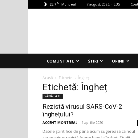
C
23.7
7 august, 2026, - 5:35
Cont
Montreal
Accent
Montreal
COMUNITATE
ȘTIRI
OPINII
Acasă
Etichete
Îngheț
Etichetă: Îngheț
SĂNĂTATE
Rezistă virusul SARS-CoV-2
înghețului?
ACCENT MONTREAL
-
1 aprilie 2020
Datele științifice de până acum sugerează că noul
coronavirus rezistă foarte bine la îngheț. Studii