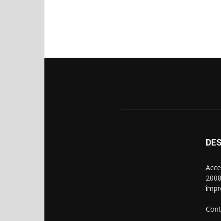
DES
Acce
2008
împr
Cont