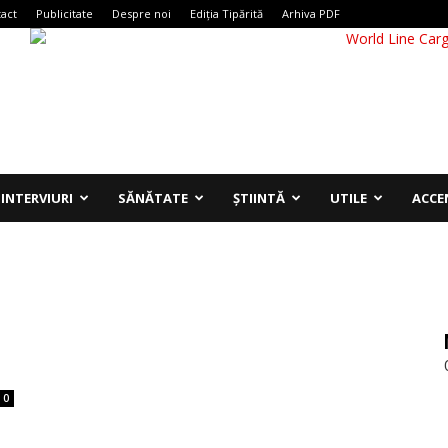
act
Publicitate
Despre noi
Ediția Tipărită
Arhiva PDF
INTERVIURI
SĂNĂTATE
ȘTIINTĂ
UTILE
ACCE
0