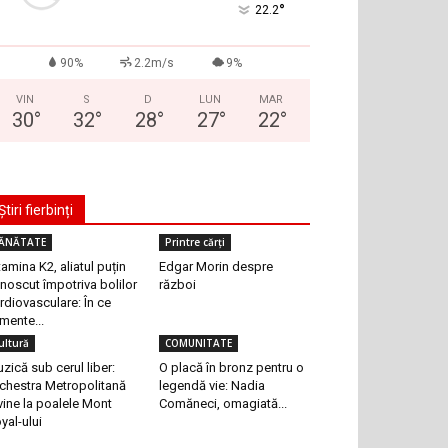
°
22.2
90%
2.2m/s
9%
VIN
S
D
LUN
MAR
30
°
32
°
28
°
27
°
22
°
Știri fierbinți
ĂNĂTATE
Printre cărți
tamina K2, aliatul puțin
Edgar Morin despre
noscut împotriva bolilor
război
rdiovasculare: În ce
imente...
ultură
COMUNITATE
zică sub cerul liber:
O placă în bronz pentru o
chestra Metropolitană
legendă vie: Nadia
vine la poalele Mont
Comăneci, omagiată...
yal-ului