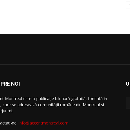
PRE NOI
U
nt Montreal este o publicație bilunară gratuită, fondată în
, care se adresează comunităţii române din Montreal şi
ejurimi.
actați-ne:
info@accentmontreal.com