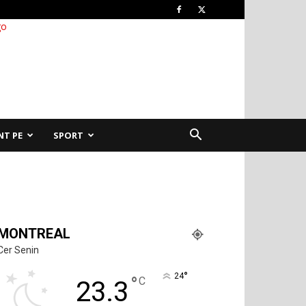
NT PE
SPORT
MONTREAL
Cer Senin
°
24
°
C
23.3