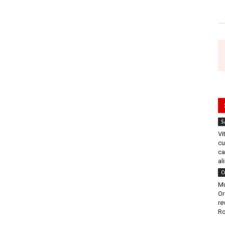
S
Vi
cu
ca
al
C
Mu
Or
re
Ro