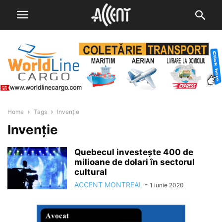
Home
Tags
Invenție
Invenție
Quebecul investește 400 de
milioane de dolari în sectorul
cultural
ACCENT MONTREAL
-
1 iunie 2020