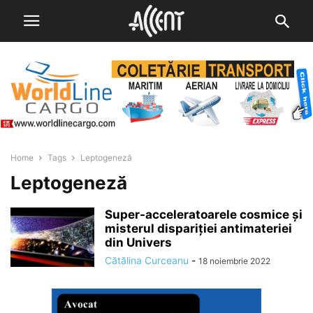
Home
Tags
Leptogeneză
Leptogeneză
Super-acceleratoarele cosmice și
misterul dispariției antimateriei
din Univers
Cătălina Curceanu
-
18 noiembrie 2022