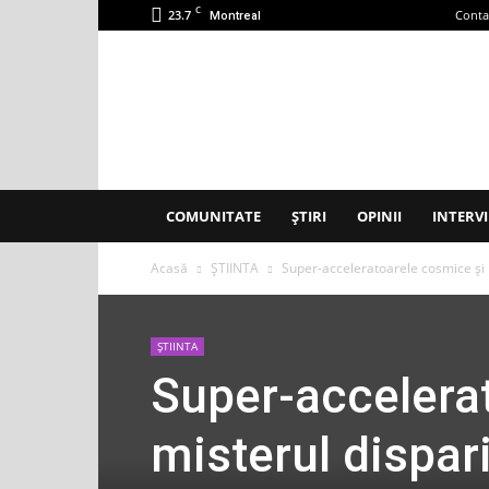
C
23.7
Conta
Montreal
Accent
Montreal
COMUNITATE
ȘTIRI
OPINII
INTERVI
Acasă
ȘTIINTA
Super-acceleratoarele cosmice și m
ȘTIINTA
Super-accelera
misterul dispari