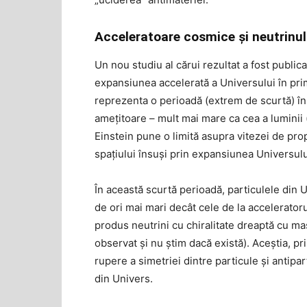
Acceleratoare cosmice și neutrinul
Un nou studiu al cărui rezultat a fost publica
expansiunea accelerată a Universului în prime
reprezenta o perioadă (extrem de scurtă) în
amețitoare – mult mai mare ca cea a luminii (
Einstein pune o limită asupra vitezei de pro
spațiului însuși prin expansiunea Universulu
În această scurtă perioadă, particulele din U
de ori mai mari decât cele de la acceleratoru
produs neutrini cu chiralitate dreaptă cu m
observat și nu știm dacă există). Aceștia, 
rupere a simetriei dintre particule și antipart
din Univers.