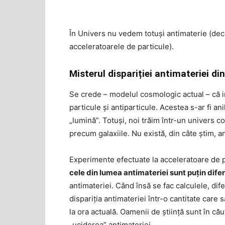
În Univers nu vedem totuși antimaterie (decâ
acceleratoarele de particule).
Misterul dispariției antimateriei di
Se crede – modelul cosmologic actual – că im
particule și antiparticule. Acestea s-ar fi an
„lumină”. Totuși, noi trăim într-un univers 
precum galaxiile. Nu există, din câte știm, 
Experimente efectuate la acceleratoare de 
cele din lumea antimateriei sunt puțin difer
antimateriei. Când însă se fac calculele, dif
dispariția antimateriei într-o cantitate car
la ora actuală. Oamenii de știință sunt în că
„uciderea” antimateriei.