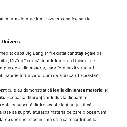
t în urma interacțiunii razelor cosmice sau la
n Univers
ediat după Big Bang ar fi existat cantități egale de
ihilat, lăsând în urmă doar fotoni – un Univers de
compus doar din materie, care formează structuri
antimaterie în Univers. Cum de a dispărut aceasta?
particule au demonstrat că
legile din lumea materiei și
ite
– această diferență ar fi dus la dispariția
erența cunoscută dintre aceste legi nu justifică
e să lase să supraviețuiască materia pe care o observăm
utarea unor noi mecanisme care să fi contribuit la