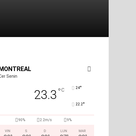
MONTREAL
Cer Senin
°
24
°
C
23.3
°
22.2
90%
2.2m/s
9%
VIN
S
D
LUN
MAR