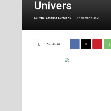
Univers
De către
Cătălina Curceanu
-
18 noiembrie 2022
Distribuiti