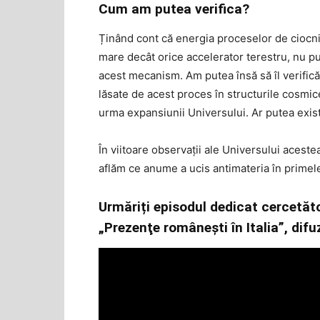
Cum am putea verifica?
Ținând cont că energia proceselor de ciocnir
mare decât orice accelerator terestru, nu put
acest mecanism. Am putea însă să îl verifică
lăsate de acest proces în structurile cosmice 
urma expansiunii Universului. Ar putea exist
În viitoare observații ale Universului aceste
aflăm ce anume a ucis antimateria în primele
Urmăriți episodul dedicat cercetăt
„Prezenţe româneşti în Italia”, difu