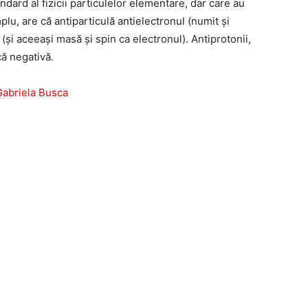
dard al fizicii particulelor elementare, dar care au
lu, are că antiparticulă antielectronul (numit și
 (și aceeași masă și spin ca electronul). Antiprotonii,
ctrică negativă.