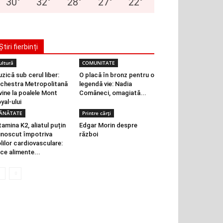
30
°
32
°
28
°
27
°
22
°
Știri fierbinți
ultură
COMUNITATE
zică sub cerul liber:
O placă în bronz pentru o
chestra Metropolitană
legendă vie: Nadia
vine la poalele Mont
Comăneci, omagiată...
yal-ului
ĂNĂTATE
Printre cărți
tamina K2, aliatul puțin
Edgar Morin despre
noscut împotriva
război
lilor cardiovasculare:
 ce alimente...