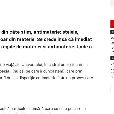
 din câte știm, antimaterie; stelele,
C
oar din materie. Se crede însă că imediat
Mu
Or
i egale de materiei și antimaterie. Unde a
re
Ro
S
e viață ale Universului, în cadrul unor ciocniri la
Vi
cu
peciali
(nu cei pe care îi cunoaștem), care prin
bo
ar fi dus la dispariția antimateriei într-un proces care
În
 adică particule asemănătoare cu cele pe care le