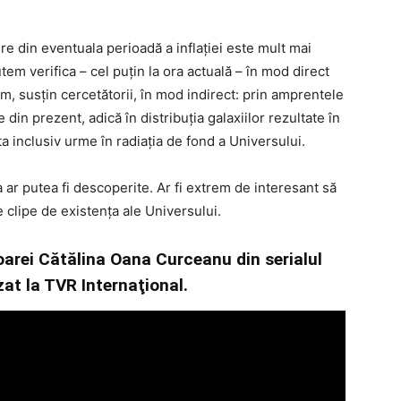
e din eventuala perioadă a inflației este mult mai
em verifica – cel puțin la ora actuală – în mod direct
m, susțin cercetătorii, în mod indirect: prin amprentele
din prezent, adică în distribuția galaxiilor rezultate în
a inclusiv urme în radiația de fond a Universului.
a ar putea fi descoperite. Ar fi extrem de interesant să
 clipe de existența ale Universului.
oarei Cătălina Oana Curceanu din serialul
zat la TVR Internaţional.