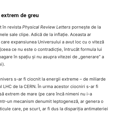
 extrem de greu
t în revista
Physical Review Letters
pornește de la
le sale clipe. Adică de la inflație. Aceasta ar
 care expansiunea Universului a avut loc cu o viteză
ceea ce nu este o contradicție, întrucât formula lui
pagare în spațiu și nu asupra vitezei de „generare” a
i).
nivers s-ar fi ciocnit la energii extreme – de miliarde
l LHC de la CERN. În urma acestor ciocniri s-ar fi
asă extrem de mare (pe care încă nimeni nu i-a
printr-un mecanism denumit leptogeneză, ar genera o
icule care, pe scurt, ar fi dus la dispariția antimateriei