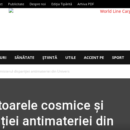
ct
Publicitate
Despre noi
Ediția Tipărită
Arhiva PDF
URI
SĂNĂTATE
ȘTIINTĂ
UTILE
ACCENT PE
SPORT
isterul dispariției antimateriei din Univers
toarele cosmice și
ției antimateriei din