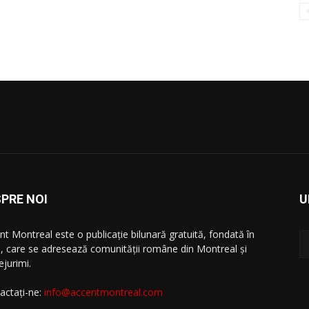
PRE NOI
U
nt Montreal este o publicație bilunară gratuită, fondată în
, care se adresează comunităţii române din Montreal şi
ejurimi.
actați-ne:
info@accentmontreal.com