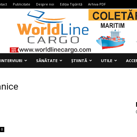
tact
Publicitate
Despre noi
Ediția Tipărită
Arhiva PDF
INTERVIURI
SĂNĂTATE
ȘTIINTĂ
UTILE
ACCE
anice
0