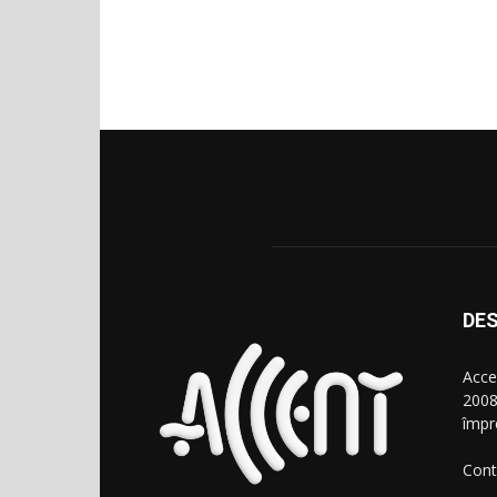
DES
Acce
2008
împr
Cont