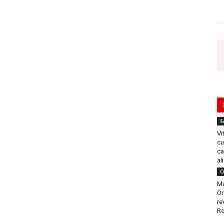
S
Vi
cu
ca
al
C
Mu
Or
re
Ro