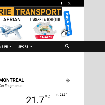
NT PE
SPORT
MONTREAL
Cer Fragmentat
°
22.5
°
C
21.7