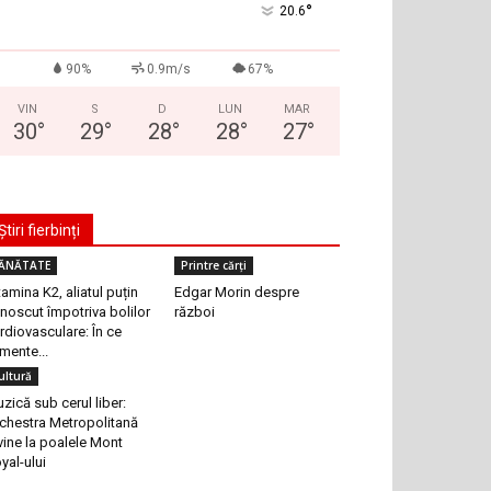
°
20.6
90%
0.9m/s
67%
VIN
S
D
LUN
MAR
30
°
29
°
28
°
28
°
27
°
Știri fierbinți
ĂNĂTATE
Printre cărți
tamina K2, aliatul puțin
Edgar Morin despre
noscut împotriva bolilor
război
rdiovasculare: În ce
imente...
ultură
zică sub cerul liber:
chestra Metropolitană
vine la poalele Mont
yal-ului