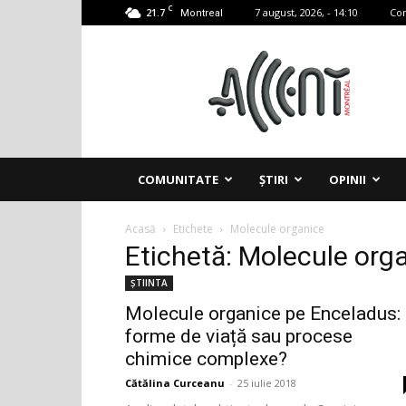
C
21.7
7 august, 2026, - 14:10
Con
Montreal
Accent
Montreal
COMUNITATE
ȘTIRI
OPINII
Acasă
Etichete
Molecule organice
Etichetă: Molecule org
ȘTIINTA
Molecule organice pe Enceladus:
forme de viață sau procese
chimice complexe?
Cătălina Curceanu
-
25 iulie 2018