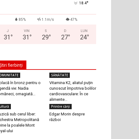
°
18.4
85%
1.1m/s
47%
J
VIN
S
D
LUN
31
°
31
°
29
°
27
°
24
°
Știri fierbinți
OMUNITATE
SĂNĂTATE
placă în bronz pentru o
Vitamina K2, aliatul puțin
gendă vie: Nadia
cunoscut împotriva bolilor
măneci, omagiată...
cardiovasculare: În ce
alimente...
ultură
Printre cărți
zică sub cerul liber:
Edgar Morin despre
chestra Metropolitană
război
vine la poalele Mont
yal-ului