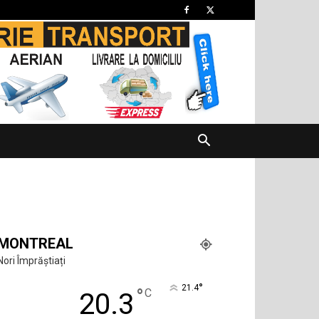
MONTREAL
Nori Împrăștiați
°
21.4
°
C
20.3