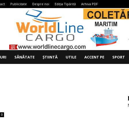
act
Publicitate
Despre noi
Ediția Tipărită
Arhiva PDF
IURI
SĂNĂTATE
ȘTIINTĂ
UTILE
ACCENT PE
SPORT
0