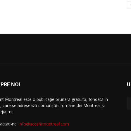
PRE NOI
U
nt Montreal este o publicație bilunară gratuită, fondată în
, care se adresează comunităţii române din Montreal şi
ejurimi.
actați-ne:
info@accentmontreal.com