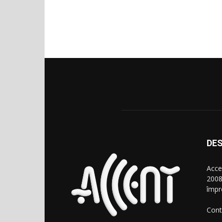
DES
Acce
2008
împr
Cont