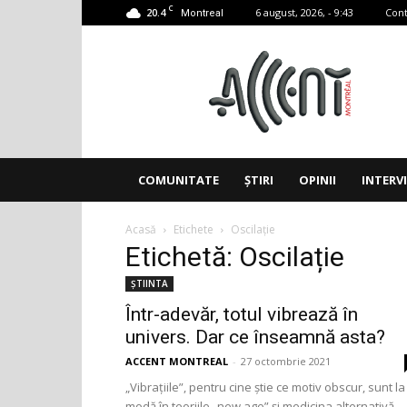
C
20.4
6 august, 2026, - 9:43
Cont
Montreal
Accent
Montreal
COMUNITATE
ȘTIRI
OPINII
INTERV
Acasă
Etichete
Oscilație
Etichetă: Oscilație
ȘTIINTA
Într-adevăr, totul vibrează în
univers. Dar ce înseamnă asta?
ACCENT MONTREAL
-
27 octombrie 2021
„Vibrațiile”, pentru cine știe ce motiv obscur, sunt la
modă în teoriile „new age” și medicina alternativă.