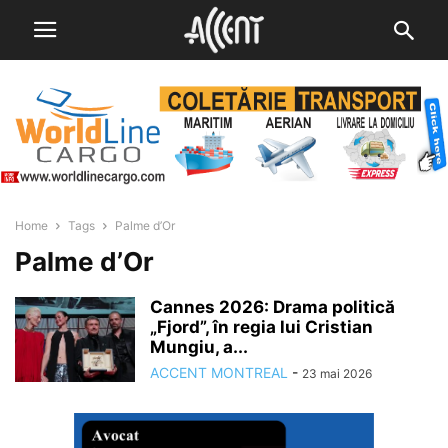
Home
Tags
Palme d’Or
Palme d’Or
Cannes 2026: Drama politică
„Fjord”, în regia lui Cristian
Mungiu, a...
ACCENT MONTREAL
-
23 mai 2026