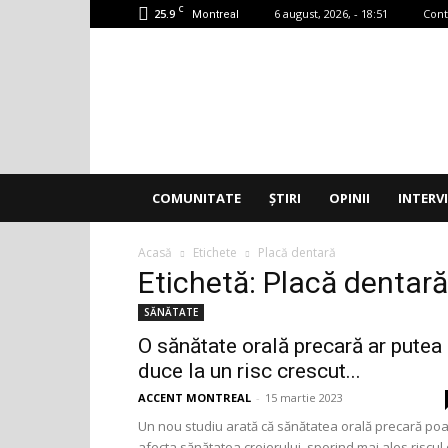
C
25.9
6 august, 2026, - 18:51
Cont
Montreal
Accent
Montreal
COMUNITATE
ȘTIRI
OPINII
INTERV
Acasă
Etichete
Placă dentară
Etichetă: Placă dentară
SĂNĂTATE
O sănătate orală precară ar putea
duce la un risc crescut...
ACCENT MONTREAL
-
15 martie 2023
Un nou studiu arată că sănătatea orală precară po
afecta sănătatea creierului, sporind mai ales riscul