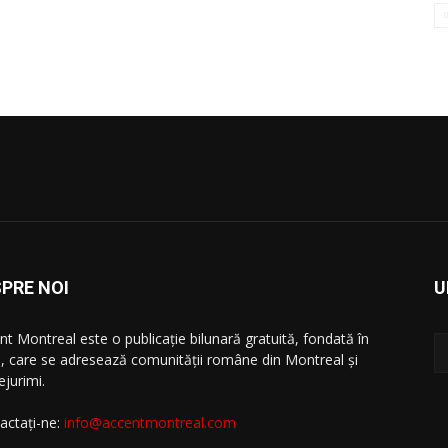
PRE NOI
U
nt Montreal este o publicație bilunară gratuită, fondată în
, care se adresează comunităţii române din Montreal şi
ejurimi.
actați-ne:
info@accentmontreal.com