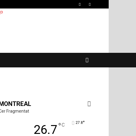
MONTREAL
Cer Fragmentat
°
27.8
°
C
26.7