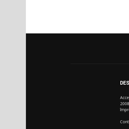
DES
Acce
2008
împr
Cont