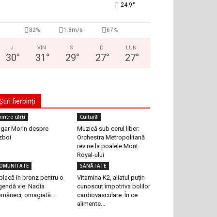
°
24.9
82%
1.8m/s
67%
J
VIN
S
D
LUN
30
°
31
°
29
°
27
°
27
°
Știri fierbinți
rintre cărți
Cultură
gar Morin despre
Muzică sub cerul liber:
zboi
Orchestra Metropolitană
revine la poalele Mont
Royal-ului
OMUNITATE
SĂNĂTATE
placă în bronz pentru o
Vitamina K2, aliatul puțin
gendă vie: Nadia
cunoscut împotriva bolilor
măneci, omagiată...
cardiovasculare: În ce
alimente...