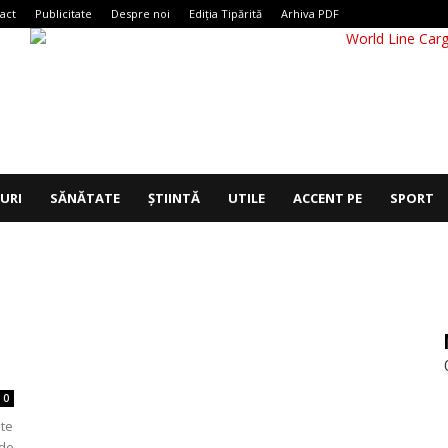
act
Publicitate
Despre noi
Ediția Tipărită
Arhiva PDF
IURI
SĂNĂTATE
ȘTIINTĂ
UTILE
ACCENT PE
SPORT
0
ate
 de