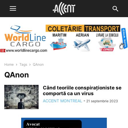
Home
Tags
QAnon
QAnon
Când teoriile conspiraționiste se
comportă ca un virus
ACCENT MONTREAL
-
21 septembrie 2023