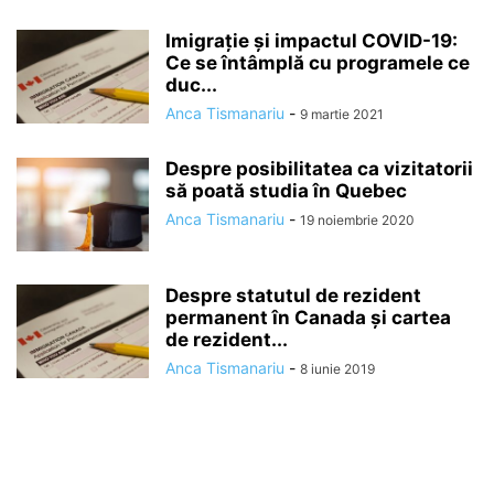
Imigrație și impactul COVID-19:
Ce se întâmplă cu programele ce
duc...
Anca Tismanariu
-
9 martie 2021
Despre posibilitatea ca vizitatorii
să poată studia în Quebec
Anca Tismanariu
-
19 noiembrie 2020
Despre statutul de rezident
permanent în Canada și cartea
de rezident...
Anca Tismanariu
-
8 iunie 2019