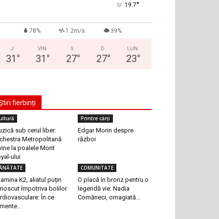
°
19.7
78%
1.2m/s
39%
J
VIN
S
D
LUN
31
°
31
°
27
°
27
°
23
°
Știri fierbinți
ultură
Printre cărți
zică sub cerul liber:
Edgar Morin despre
chestra Metropolitană
război
vine la poalele Mont
yal-ului
ĂNĂTATE
COMUNITATE
tamina K2, aliatul puțin
O placă în bronz pentru o
noscut împotriva bolilor
legendă vie: Nadia
rdiovasculare: În ce
Comăneci, omagiată...
imente...