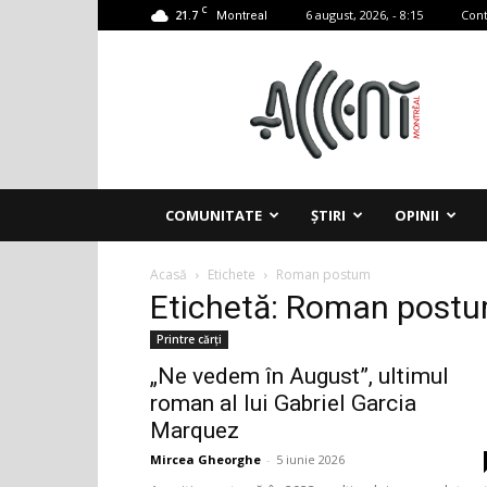
C
21.7
6 august, 2026, - 8:15
Cont
Montreal
Accent
Montreal
COMUNITATE
ȘTIRI
OPINII
Acasă
Etichete
Roman postum
Etichetă: Roman post
Printre cărți
„Ne vedem în August”, ultimul
roman al lui Gabriel Garcia
Marquez
Mircea Gheorghe
-
5 iunie 2026