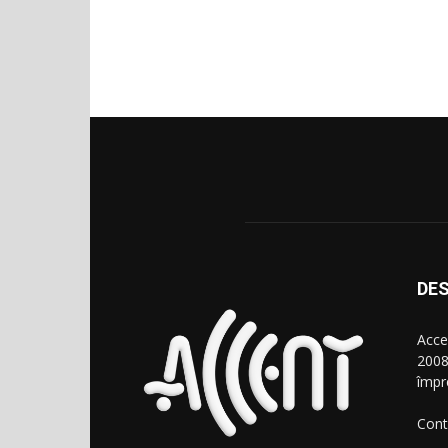
DES
Acce
2008
împr
Cont