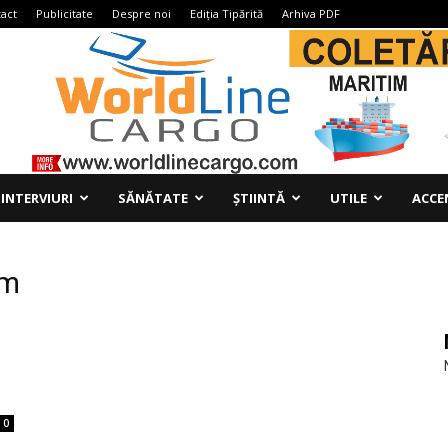
act
Publicitate
Despre noi
Ediția Tipărită
Arhiva PDF
INTERVIURI
SĂNĂTATE
ȘTIINTĂ
UTILE
ACCE
um
0