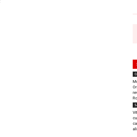
t
C
Mu
Or
re
Ro
S
Vi
cu
ca
al