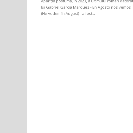
Apariția postumă, în 2023, a ultimului roman datora
lui Gabriel Garcia Marquez - En Agosto nos vemos
(Ne vedem în August) - a fost...