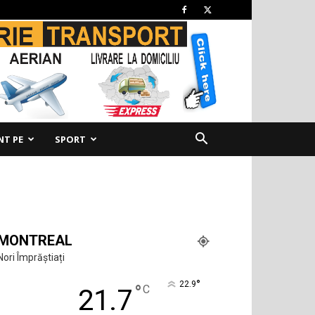
NT PE
SPORT
MONTREAL
Nori Împrăștiați
°
22.9
°
C
21.7