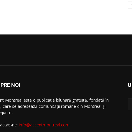
PRE NOI
U
nt Montreal este o publicație bilunară gratuită, fondată în
, care se adresează comunităţii române din Montreal şi
ejurimi.
actați-ne:
info@accentmontreal.com