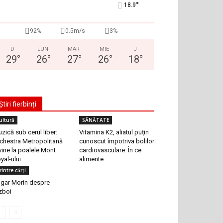
°
18.9
92%
0.5m/s
3%
D
LUN
MAR
MIE
J
29
°
26
°
27
°
26
°
18
°
Știri fierbinți
ultură
SĂNĂTATE
zică sub cerul liber:
Vitamina K2, aliatul puțin
chestra Metropolitană
cunoscut împotriva bolilor
vine la poalele Mont
cardiovasculare: În ce
yal-ului
alimente...
rintre cărți
gar Morin despre
zboi