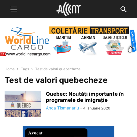
Home
Tags
Test de valori quebecheze
Test de valori quebecheze
Quebec: Noutăți importante în
programele de imigrație
Anca Tismanariu
-
4 ianuarie 2020