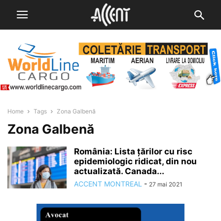
Home
Tags
Zona Galbenă
Zona Galbenă
România: Lista țărilor cu risc
epidemiologic ridicat, din nou
actualizată. Canada...
ACCENT MONTREAL
-
27 mai 2021