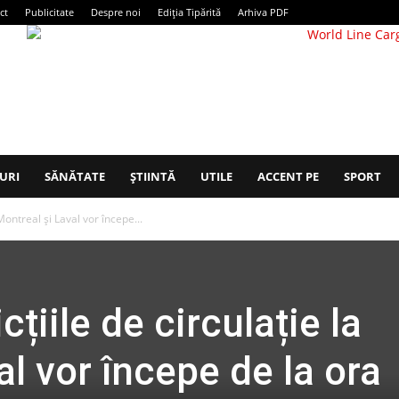
ct
Publicitate
Despre noi
Ediția Tipărită
Arhiva PDF
URI
SĂNĂTATE
ȘTIINTĂ
UTILE
ACCENT PE
SPORT
 Montreal și Laval vor începe...
cțiile de circulație la
al vor începe de la ora