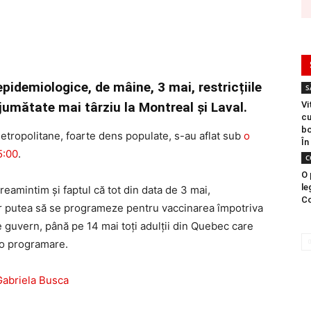
pidemiologice, de mâine, 3 mai, restricțiile
S
 jumătate mai târziu la Montreal și Laval.
Vi
cu
bo
metropolitane, foarte dens populate, s-au aflat sub
o
În
5:00
.
C
O 
le
reamintim și faptul că tot din data de 3 mai,
Co
or putea să se programeze pentru vaccinarea împotriva
 guvern, până pe 14 mai toți adulții din Quebec care
 o programare.