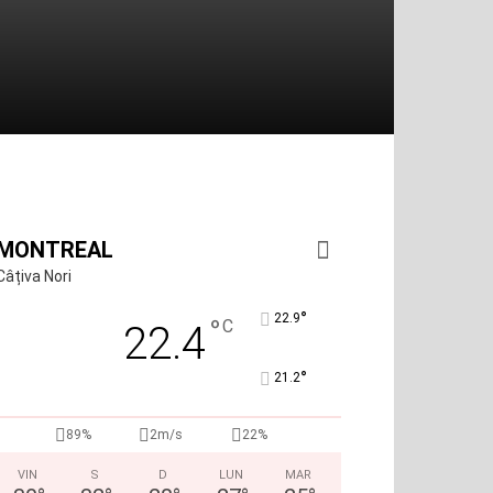
MONTREAL
Câțiva Nori
°
22.9
°
C
22.4
°
21.2
89%
2m/s
22%
VIN
S
D
LUN
MAR