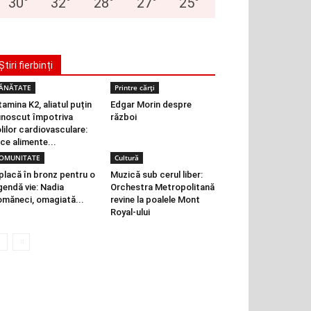
30
°
32
°
28
°
27
°
25
°
Știri fierbinți
ĂNĂTATE
Printre cărți
tamina K2, aliatul puțin
Edgar Morin despre
noscut împotriva
război
lilor cardiovasculare:
 ce alimente...
OMUNITATE
Cultură
placă în bronz pentru o
Muzică sub cerul liber:
gendă vie: Nadia
Orchestra Metropolitană
măneci, omagiată...
revine la poalele Mont
Royal-ului