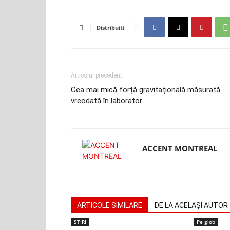
Distribuiti
Articolul precedent
Cea mai mică forță gravitațională măsurată
vreodată în laborator
ACCENT MONTREAL
ARTICOLE SIMILARE
DE LA ACELAȘI AUTOR
STIRI
Pe glob