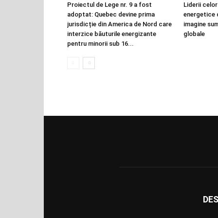
Proiectul de Lege nr. 9 a fost
Liderii celo
adoptat: Quebec devine prima
energetice 
jurisdicție din America de Nord care
imagine sum
interzice băuturile energizante
globale
pentru minorii sub 16...
DES