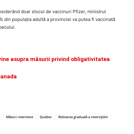
siderând doar stocul de vaccinuri Pfizer, ministrul
 din populația adultă a provinciei va putea fi vaccinată
becului.
vine asupra măsurii privind obligativitatea
 Canada
Măsuri restrictive
Quebec
Ridicarea graduală a restricțiilor