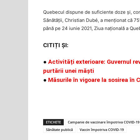
Quebecul dispune de suficiente doze și, con
Sănătății, Christian Dubé, a menționat că 75%
până pe 24 iunie 2021, Ziua națională a Que
CITIȚI ȘI:
●
Activități exterioare: Guvernul re
purtării unei măști
●
Măsurile în vigoare la sosirea în
ETICHETE
Campanie de vaccinare împotriva COVID-19
Sănătate publică
Vaccin împotriva COVID-19