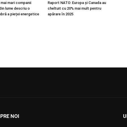
r mai mari companii
Raport NATO: Europa și Canada au
din lume descriu o
cheltuit cu 20% mai mult pentru
bră a pieței energetice
apărare în 2025
PRE NOI
U