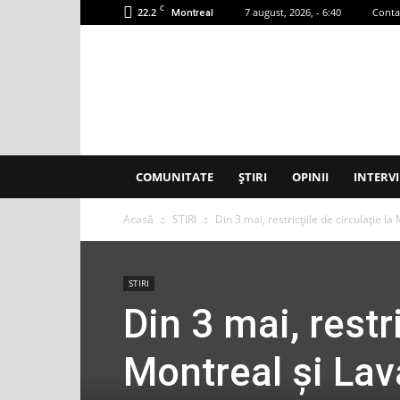
C
22.2
7 august, 2026, - 6:40
Conta
Montreal
Accent
Montreal
COMUNITATE
ȘTIRI
OPINII
INTERVI
Acasă
STIRI
Din 3 mai, restricțiile de circulație la
STIRI
Din 3 mai, restri
Montreal și Lav