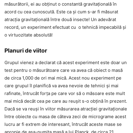
măsurătorii, ei au obținut o constantă gravitațională în
acord cu cea cunoscută. Este ca și cum s-ar fi măsurat
atracția gravitațională între două insecte! Un adevărat
record, un experiment efectuat cu o tehnică impecabilă și
o virtuozitate absolută!
Planuri de viitor
Grupul vienez a declarat că acest experiment este doar un
test pentru o măsurătoare care va avea că obiect o masă
de circa 1,000 de ori mai mică. Acest nou experiment pe
care grupul îl planifică va avea nevoie de tehnici și mai
rafinate, întrucât forța pe care vor să o măsoare este mult
mai mică decât cea pe care au reușit s-o obțină în prezent.
Dacă se va reuși în viitor măsurarea atracției gravitaționale
între obiecte cu masa de câteva zeci de micrograme acest
lucru ar fi extrem de interesant, întrucât aceste mase se
apropie de așa-numita masă a lui Planck, de circa 21