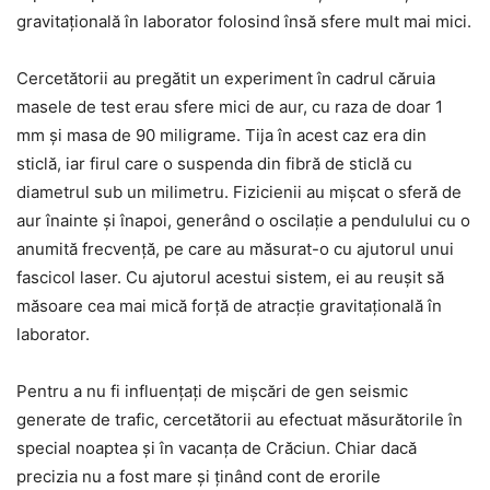
gravitațională în laborator folosind însă sfere mult mai mici.
Cercetătorii au pregătit un experiment în cadrul căruia
masele de test erau sfere mici de aur, cu raza de doar 1
mm și masa de 90 miligrame. Tija în acest caz era din
sticlă, iar firul care o suspenda din fibră de sticlă cu
diametrul sub un milimetru. Fizicienii au mișcat o sferă de
aur înainte și înapoi, generând o oscilație a pendulului cu o
anumită frecvență, pe care au măsurat-o cu ajutorul unui
fascicol laser. Cu ajutorul acestui sistem, ei au reușit să
măsoare cea mai mică forță de atracție gravitațională în
laborator.
Pentru a nu fi influențați de mișcări de gen seismic
generate de trafic, cercetătorii au efectuat măsurătorile în
special noaptea și în vacanța de Crăciun. Chiar dacă
precizia nu a fost mare și ținând cont de erorile