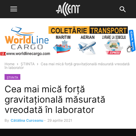
Home
ȘTIINTA
Cea mai mică forță gravitațională măsurată vreodată
în laborator
ȘTIINTA
Cea mai mică forță
gravitațională măsurată
vreodată în laborator
By
Cătălina Curceanu
-
29 aprilie 2021