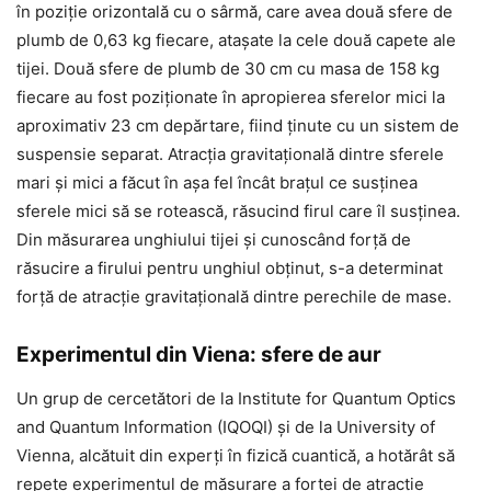
în poziție orizontală cu o sârmă, care avea două sfere de
plumb de 0,63 kg fiecare, atașate la cele două capete ale
tijei. Două sfere de plumb de 30 cm cu masa de 158 kg
fiecare au fost poziționate în apropierea sferelor mici la
aproximativ 23 cm depărtare, fiind ținute cu un sistem de
suspensie separat. Atracția gravitațională dintre sferele
mari și mici a făcut în așa fel încât brațul ce susținea
sferele mici să se rotească, răsucind firul care îl susținea.
Din măsurarea unghiului tijei și cunoscând forță de
răsucire a firului pentru unghiul obținut, s-a determinat
forță de atracție gravitațională dintre perechile de mase.
Experimentul din Viena: sfere de aur
Un grup de cercetători de la Institute for Quantum Optics
and Quantum Information (IQOQI) și de la University of
Vienna, alcătuit din experți în fizică cuantică, a hotărât să
repete experimentul de măsurare a forței de atracție