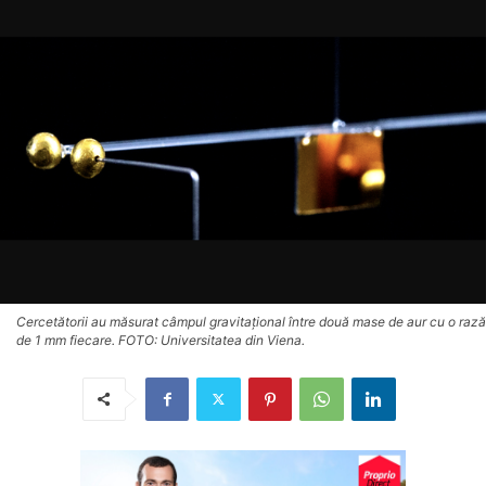
Cercetătorii au măsurat câmpul gravitațional între două mase de aur cu o rază
de 1 mm fiecare. FOTO: Universitatea din Viena.