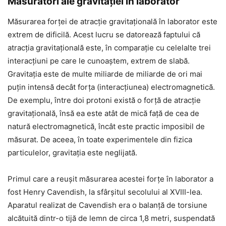
Măsurători ale gravitației în laborator
Măsurarea forței de atracție gravitațională în laborator este
extrem de dificilă. Acest lucru se datorează faptului că
atracția gravitațională este, în comparație cu celelalte trei
interacțiuni pe care le cunoaștem, extrem de slabă.
Gravitația este de multe miliarde de miliarde de ori mai
puțin intensă decât forța (interacțiunea) electromagnetică.
De exemplu, între doi protoni există o forță de atracție
gravitațională, însă ea este atât de mică față de cea de
natură electromagnetică, încât este practic imposibil de
măsurat. De aceea, în toate experimentele din fizica
particulelor, gravitația este neglijată.
Primul care a reușit măsurarea acestei forțe în laborator a
fost Henry Cavendish, la sfârșitul secolului al XVIII-lea.
Aparatul realizat de Cavendish era o balanță de torsiune
alcătuită dintr-o tijă de lemn de circa 1,8 metri, suspendată