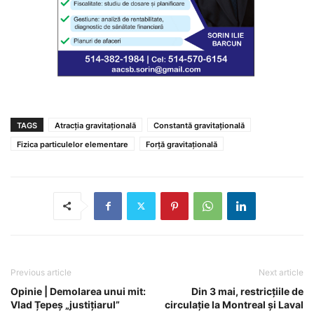
TAGS
Atracția gravitațională
Constantă gravitațională
Fizica particulelor elementare
Forță gravitațională
Previous article
Next article
Opinie | Demolarea unui mit:
Din 3 mai, restricțiile de
Vlad Țepeș „justițiarul”
circulație la Montreal și Laval