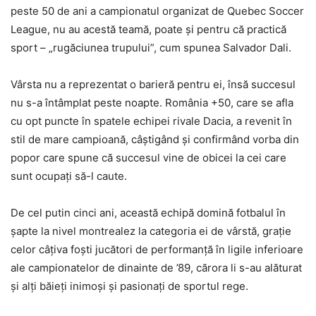
peste 50 de ani a campionatul organizat de Quebec Soccer
League, nu au acestă teamă, poate și pentru că practică
sport – „rugăciunea trupului”, cum spunea Salvador Dali.
Vârsta nu a reprezentat o barieră pentru ei, însă succesul
nu s-a întâmplat peste noapte. România +50, care se afla
cu opt puncte în spatele echipei rivale Dacia, a revenit în
stil de mare campioană, câștigând și confirmând vorba din
popor care spune că succesul vine de obicei la cei care
sunt ocupați să-l caute.
De cel putin cinci ani, această echipă domină fotbalul în
șapte la nivel montrealez la categoria ei de vârstă, grație
celor câțiva foști jucători de performanță în ligile inferioare
ale campionatelor de dinainte de ’89, cărora li s-au alăturat
și alți băieți inimoși și pasionați de sportul rege.