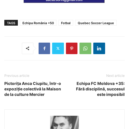
TAGS
Echipa România +50
Fotbal
Quebec Soccer League
Previous article
Next article
Pictorița Anca Ciupitu, într-o
Echipa FC Moldova +35:
expoziție colectivă la Maison
Fără disciplină, succesul
de la culture Mercier
este imposibil