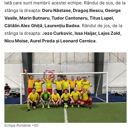
Iată care sunt membrii acestei echipe
.
Rândul de sus, de la
stânga la dreapta:
Doru Năstase, Dragoș Iliescu, George
Vasile, Marin Butnaru, Tudor Cantoneru, Titus Lupei,
Cătălin Alex Ghiță, Laurențiu Badea
. Rândul de jos, de la
stânga la dreapta: J
ozo Curkovic, Issa Haijar, Lajos Zold,
Nicu Moise, Aurel Preda și Leonard Cernica
.
Echipa România +50.