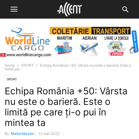
Home
SPORT
Echipa România +50: Vârsta nu este o barieră. Este o
limită pe...
SPORT
Echipa România +50: Vârsta
nu este o barieră. Este o
limită pe care ți-o pui în
mintea ta
By
Matei Maxim
-
12 mai 2022