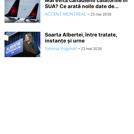
Mai evită canadienii călătoriile în
SUA? Ce arată noile date de...
ACCENT MONTREAL
-
23 mai 2026
Soarta Albertei, între tratate,
instanțe și urne
Simona Pogonat
-
22 mai 2026