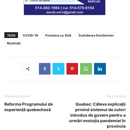
TAGS
COVID-19
Frontiera cu SUA
Închiderea frontierelor
Restricții
Previous article
Next article
Reforma Programului de
Quebec: Câteva explicații
experiență quebecheză
privind sistemul de culori
introdus de guvern pentru a
urmări evoluția pandemiei în
provincie