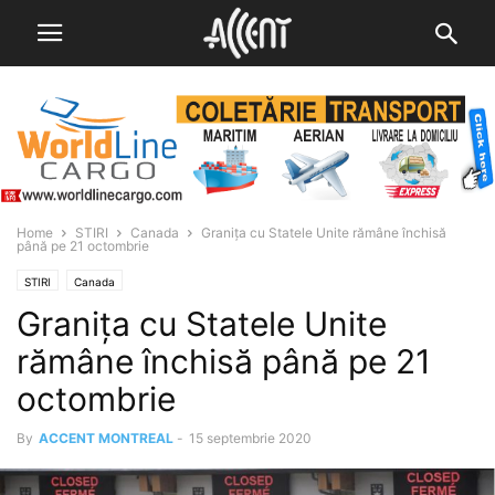
Home
STIRI
Canada
Granița cu Statele Unite rămâne închisă
până pe 21 octombrie
STIRI
Canada
Granița cu Statele Unite
rămâne închisă până pe 21
octombrie
By
ACCENT MONTREAL
-
15 septembrie 2020