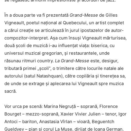
În a doua parte va fi prezentată
Grand-Messe
de Gilles
Vigneault, poetul național al Quebecului, un artist complet
a cărui creație se articulează în jurul ipostazelor de autor-
compozitor-interpret. Așa cum însuși Vigneault mărturisea,
două școli de muzică i-au influențat viața: biserica, cu
universul muzical gregorian, și restaurantele, unde
răsunau ritmuri country.
La Grand-Messe
este, desigur,
tributară primei „școli”, o trimitere către locurile natale ale
autorului (satul Natashquan), către copilăria și tinerețea sa,
de unde se extrage și aplecarea lui Vigneault spre muzica
sacră.
Vor urca pe scenă: Marina Negruță – soprană, Florence
Bourget – mezzo-soprană, Xavier Vivier Julien – tenor, Igor
Antoci – bariton, Anastasia Vîrlan – vioară, Beguentch
Gueldyev – pian și corul La Muse, dirijat de Ioana German.