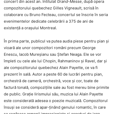
concert din acest an. Intitulat
Grand-Messe
, după opera
compozitorului quebechez Gilles Vigneault, scrisă în
colaborare cu Bruno Fecteau, concertul se înscrie în seria
evenimentelor dedicate celebrării a 375 de ani de
existență a orașului Montreal.
În prima parte, publicul va putea audia piese pentru pian și
vioară ale unor compozitori români precum George
Enescu, Iacob Mureșianu sau Ștefan Neaga. Ele se vor
împleti cu cele ale lui Chopin, Rahmaninov și Ravel, dar și
ale compozitorului quebechez Alain Payette, ce va fi
prezent în sală. Autor a peste 60 de lucrări pentru pian,
orchestră de cameră, orchestră, voce și cor, toate de
factură tonală, compozițiile sale au fost mereu bine primite
de public. Grație lirismului său, muzica lui Alain Payette
este considerată adesea o poezie muzicală. Compozitorul
însuși se consideră apar-ținând genului romantic, în care
se regăsesc armonii impresioniste și acorduri de jazz.