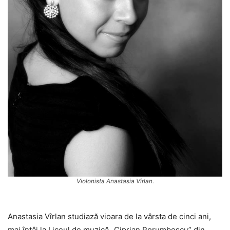
Violonista Anastasia Vîrlan.
Anastasia Vîrlan studiază vioara de la vârsta de cinci ani,
mai întâi la Liceul de muzică „Ciprian Porumbescu” din