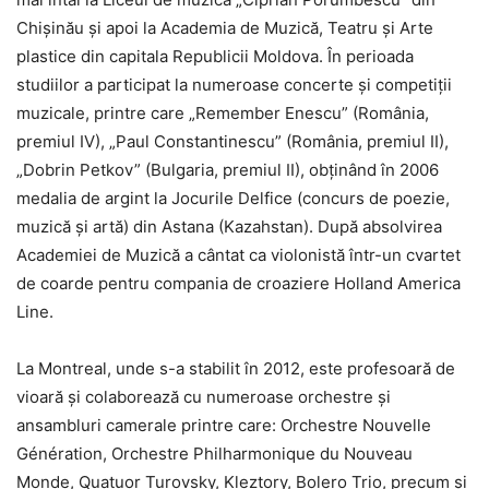
Chișinău și apoi la Academia de Muzică, Teatru și Arte
plastice din capitala Republicii Moldova. În perioada
studiilor a participat la numeroase concerte și competiții
muzicale, printre care „Remember Enescu” (România,
premiul IV), „Paul Constantinescu” (România, premiul II),
„Dobrin Petkov” (Bulgaria, premiul II), obținând în 2006
medalia de argint la Jocurile Delfice (concurs de poezie,
muzică și artă) din Astana (Kazahstan). După absolvirea
Academiei de Muzică a cântat ca violonistă într-un cvartet
de coarde pentru compania de croaziere Holland America
Line.
La Montreal, unde s-a stabilit în 2012, este profesoară de
vioară și colaborează cu numeroase orchestre și
ansambluri camerale printre care: Orchestre Nouvelle
Génération, Orchestre Philharmonique du Nouveau
Monde, Quatuor Turovsky, Kleztory, Bolero Trio, precum și