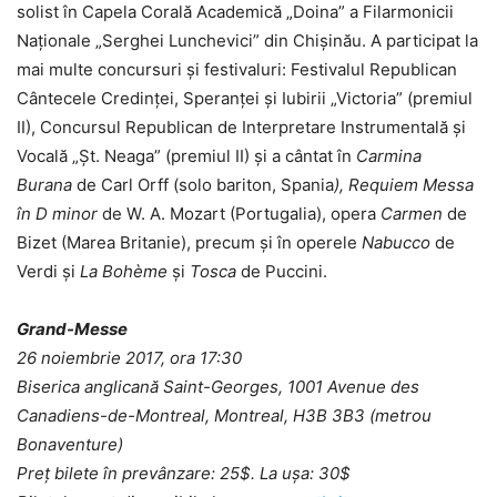
solist în Capela Corală Academică „Doina” a Filarmonicii
Naționale „Serghei Lunchevici” din Chișinău. A participat la
mai multe concursuri și festivaluri: Festivalul Republican
Cântecele Credinței, Speranței și Iubirii „Victoria” (premiul
II), Concursul Republican de Interpretare Instrumentală şi
Vocală „Șt. Neaga” (premiul II) și a cântat în
Carmina
Burana
de Carl Orff (solo bariton, Spania
), Requiem Messa
în D minor
de W. A. Mozart (Portugalia), opera
Carmen
de
Bizet (Marea Britanie), precum și în operele
Nabucco
de
Verdi și
La Bohème
și
Tosca
de Puccini.
Grand-Messe
26 noiembrie 2017, ora 17:30
Biserica anglicană Saint-Georges, 1001 Avenue des
Canadiens-de-Montreal, Montreal, H3B 3B3 (metrou
Bonaventure)
Preț bilete în prevânzare: 25$. La ușa: 30$