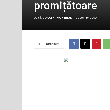
promițătoare
De către
ACCENT MONTREAL
-
9 decembrie 2024
Distribuiti