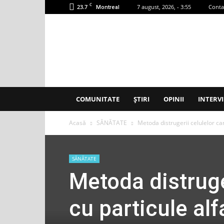
C
23.7
7 august, 2026, - 3:55
Conta
Montreal
Accent
Montreal
COMUNITATE
ȘTIRI
OPINII
INTERVI
Acasă
SĂNĂTATE
Metoda distrugerii celulelor can
SĂNĂTATE
Metoda distruge
cu particule alf