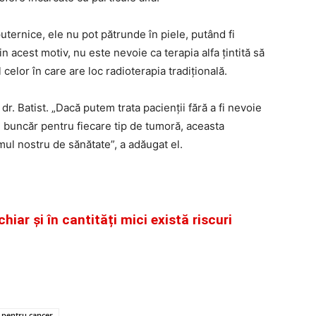
puternice, ele nu pot pătrunde în piele, putând fi
in acest motiv, nu este nevoie ca terapia alfa țintită să
 celor în care are loc radioterapia tradițională.
dr. Batist. „Dacă putem trata pacienții fără a fi nevoie
i buncăr pentru fiecare tip de tumoră, aceasta
mul nostru de sănătate”, a adăugat el.
hiar și în cantități mici există riscuri
 pentru cancer