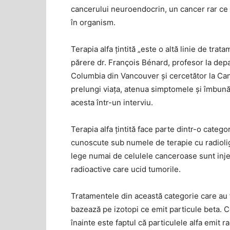
cancerului neuroendocrin, un cancer rar ce
în organism.
Terapia alfa țintită „este o altă linie de tra
părere dr. François Bénard, profesor la depa
Columbia din Vancouver și cercetător la Can
prelungi viața, atenua simptomele și îmbunătăț
acesta într-un interviu.
Terapia alfa țintită face parte dintr-o categ
cunoscute sub numele de terapie cu radioli
lege numai de celulele canceroase sunt inje
radioactive care ucid tumorile.
Tratamentele din această categorie care au f
bazează pe izotopi ce emit particule beta. Ce
înainte este faptul că particulele alfa emit r