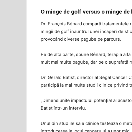
O minge de golf versus o minge de
Dr. François Bénard compară tratamentele r
mingii de golf înăuntrul unei încăperi de sti
provocând diverse pagube pe parcurs.
Pe de altă parte, spune Bénard, terapia alfa
mult mai multe pagube, dar pe o suprafață mu
Dr. Gerald Batist, director al Segal Cancer 
participă la mai multe studii clinice privind t
„Dimensiunile impactului potențial al acestor
Batist într-un interviu.
Unul din studiile sale clinice testează o met
introducerea la locul cancerului a unor mici 