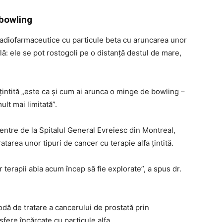
 bowling
adiofarmaceutice cu particule beta cu aruncarea unor
clă: ele se pot rostogoli pe o distanță destul de mare,
 țintită „este ca și cum ai arunca o minge de bowling –
lt mai limitată”.
Centre de la Spitalul General Evreiesc din Montreal,
ratarea unor tipuri de cancer cu terapie alfa țintită.
 terapii abia acum încep să fie explorate”, a spus dr.
odă de tratare a cancerului de prostată prin
sfere încărcate cu particule alfa.