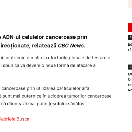
e ADN-ul celulelor canceroase prin
P
direcționate, relatează
CBC News
.
Ed
ră
 contribuie din plin la eforturile globale de testare a
logi spun ca va deveni o nouă formă de atacare a
C
Mu
Or
re
 canceroase prin utilizarea particulelor alfa
Ro
că sunt mai puternice în uciderea tumorilor canceroase
 că dăunează mai puțin țesutului sănătos.