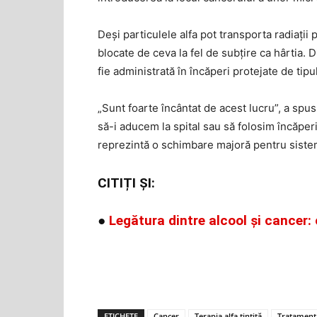
Deși particulele alfa pot transporta radiații 
blocate de ceva la fel de subțire ca hârtia. D
fie administrată în încăperi protejate de tipul
„Sunt foarte încântat de acest lucru”, a spus 
să-i aducem la spital sau să folosim încăper
reprezintă o schimbare majoră pentru siste
CITIȚI ȘI:
●
Legătura dintre alcool și cancer: c
ETICHETE
Cancer
Terapia alfa țintită
Tratament