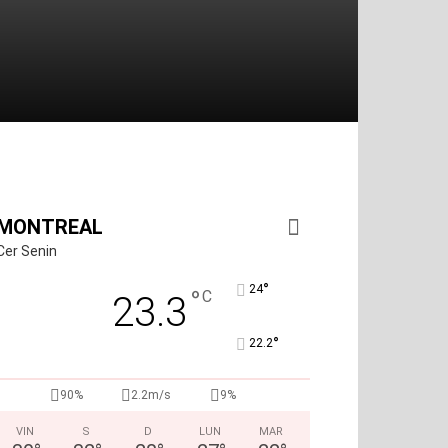
MONTREAL
Cer Senin
°
24
°
C
23.3
°
22.2
90%
2.2m/s
9%
VIN
S
D
LUN
MAR