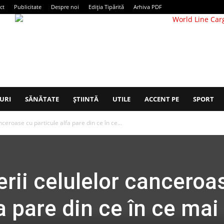
ct
Publicitate
Despre noi
Ediția Tipărită
Arhiva PDF
URI
SĂNĂTATE
ȘTIINTĂ
UTILE
ACCENT PE
SPORT
ceroase cu particule alfa pare din ce în ce...
rii celulelor canceroa
a pare din ce în ce mai