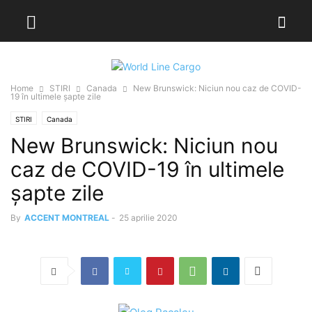
Home
STIRI
Canada
New Brunswick: Niciun nou caz de COVID-
19 în ultimele șapte zile
STIRI
Canada
New Brunswick: Niciun nou
caz de COVID-19 în ultimele
șapte zile
By
ACCENT MONTREAL
-
25 aprilie 2020