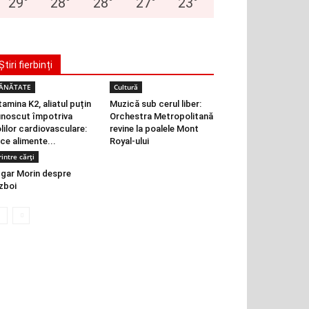
29
°
28
°
28
°
27
°
23
°
Știri fierbinți
ĂNĂTATE
Cultură
tamina K2, aliatul puțin
Muzică sub cerul liber:
noscut împotriva
Orchestra Metropolitană
lilor cardiovasculare:
revine la poalele Mont
 ce alimente...
Royal-ului
rintre cărți
gar Morin despre
zboi