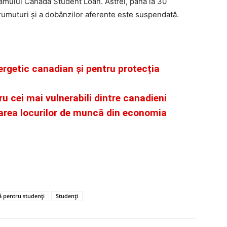
amului Canada Student Loan. Astfel, până la 30
muturi și a dobânzilor aferente este suspendată.
nergetic canadian și pentru protecția
 cei mai vulnerabili dintre canadieni
area locurilor de muncă din economia
ă pentru studenți
Studenți