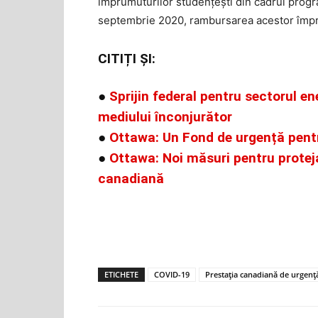
împrumuturilor studențești din cadrul progr
septembrie 2020, rambursarea acestor împru
CITIȚI ȘI:
●
Sprijin federal pentru sectorul e
mediului înconjurător
●
Ottawa: Un Fond de urgență pentru
●
Ottawa: Noi măsuri pentru protej
canadiană
ETICHETE
COVID-19
Prestația canadiană de urgenț