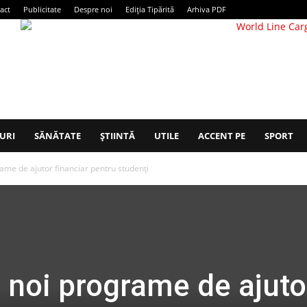
act
Publicitate
Despre noi
Ediția Tipărită
Arhiva PDF
URI
SĂNĂTATE
ȘTIINTĂ
UTILE
ACCENT PE
SPORT
me de ajutor financiar pentru studenți
 noi programe de ajuto