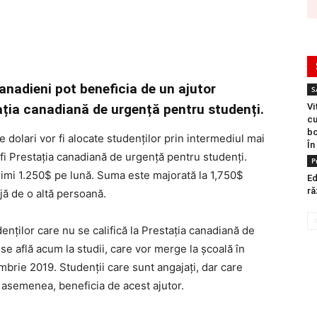
anadieni pot beneficia de un ajutor
S
tația canadiană de urgență pentru studenți.
Vi
cu
bo
 dolari vor fi alocate studenților prin intermediul mai
În
fi Prestația canadiană de urgență pentru studenți.
P
primi 1.250$ pe lună. Suma este majorată la 1,750$
Ed
ră
jă de o altă persoană.
denților care nu se califică la Prestația canadiană de
se află acum la studii, care vor merge la școală în
brie 2019. Studenții care sunt angajați, dar care
 asemenea, beneficia de acest ajutor.