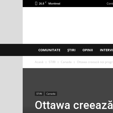
C
26.8
Cont
Montreal
Accent
Montreal
COMUNITATE
ȘTIRI
OPINII
INTERVI
Acasă
STIRI
Canada
Ottawa creează noi progra
STIRI
Canada
Ottawa creează