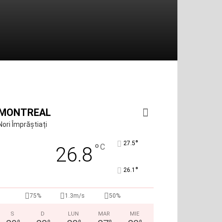
MONTREAL
Nori Împrăștiați
°
27.5
°
C
26.8
°
26.1
75%
1.3m/s
50%
S
D
LUN
MAR
MIE