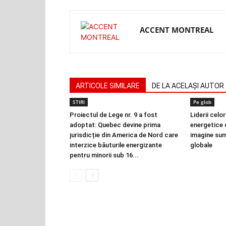
ACCENT MONTREAL
ARTICOLE SIMILARE
DE LA ACELAȘI AUTOR
STIRI
Pe glob
Proiectul de Lege nr. 9 a fost
Liderii celo
adoptat: Quebec devine prima
energetice 
jurisdicție din America de Nord care
imagine sum
interzice băuturile energizante
globale
pentru minorii sub 16...