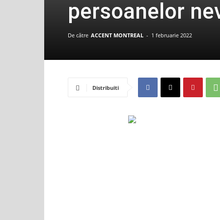
persoanelor ne
De către
ACCENT MONTREAL
-
1 februarie 2022
Distribuiti