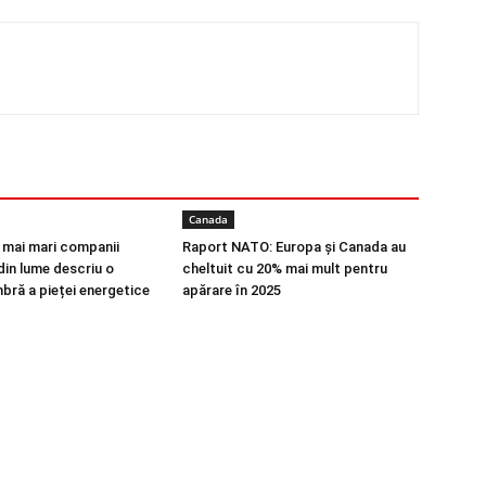
Canada
r mai mari companii
Raport NATO: Europa și Canada au
din lume descriu o
cheltuit cu 20% mai mult pentru
bră a pieței energetice
apărare în 2025