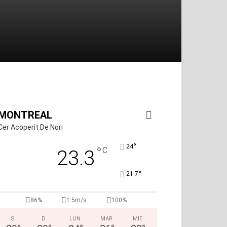
MONTREAL
Cer Acoperit De Nori
°
24
°
C
23.3
°
21.7
86%
1.5m/s
100%
S
D
LUN
MAR
MIE