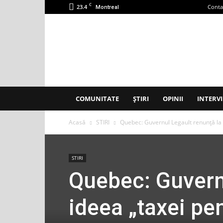
C
23.4
Conta
Montreal
Accent
Montreal
COMUNITATE
ȘTIRI
OPINII
INTERVI
Acasă
STIRI
Quebec: Guvernul Legault renunță la
STIRI
Quebec: Guvernu
ideea „taxei pe