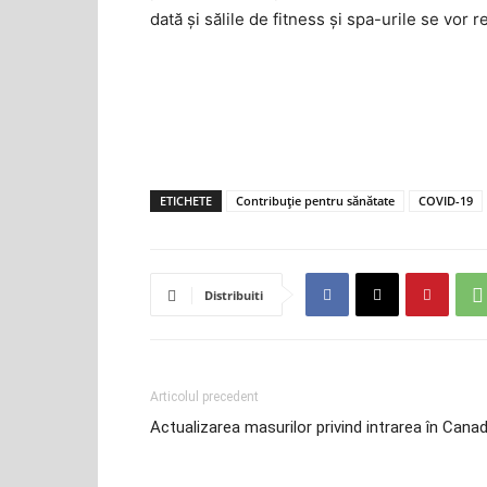
dată și sălile de fitness și spa-urile se vor
ETICHETE
Contribuție pentru sănătate
COVID-19
Distribuiti
Articolul precedent
Actualizarea masurilor privind intrarea în Cana