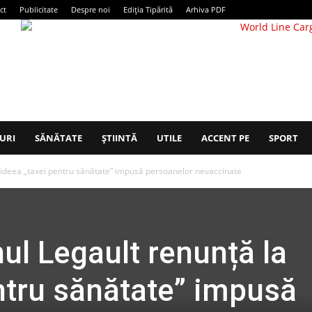
ct
Publicitate
Despre noi
Ediția Tipărită
Arhiva PDF
URI
SĂNĂTATE
ȘTIINTĂ
UTILE
ACCENT PE
SPORT
 ideea „taxei pentru sănătate” impusă persoanelor nevaccinate
l Legault renunță la
ntru sănătate” impusă