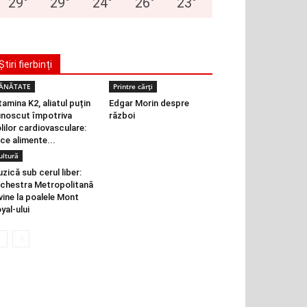
29
°
29
°
24
°
26
°
23
°
Știri fierbinți
ĂNĂTATE
Printre cărți
tamina K2, aliatul puțin
Edgar Morin despre
noscut împotriva
război
lilor cardiovasculare:
 ce alimente...
ultură
zică sub cerul liber:
chestra Metropolitană
vine la poalele Mont
yal-ului