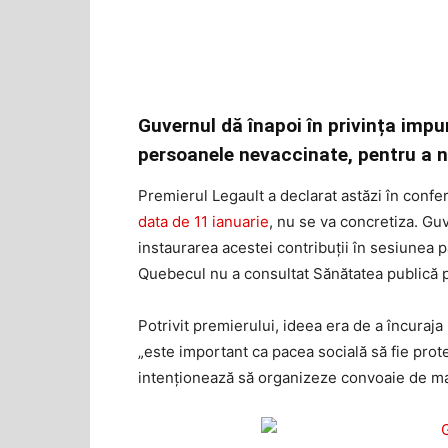
Guvernul dă înapoi în privința impu
persoanele nevaccinate, pentru a n
Premierul Legault a declarat astăzi în confe
data de 11 ianuarie
, nu se va concretiza. Gu
instaurarea acestei contribuții în sesiunea 
Quebecul nu a consultat Sănătatea publică 
Potrivit premierului, ideea era de a încura
„este important ca pacea socială să fie prot
intenționează să organizeze convoaie de ma