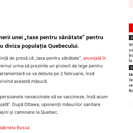
nerii unei „taxe pentru sănătate” pentru
S
u diviza populația Quebecului.
Vi
cu
bo
rință de presă că „taxa pentru sănătate”,
anunțată în
În
vernul urma să prezinte un proiect de lege pentru
C
parlamentară ce va debuta pe 2 februarie, însă
Mu
Or
privind această măsură.
re
Ro
ja persoanele nevaccinate să se vaccineze, însă acum
ejată”. După Ottawa, oponenții măsurilor sanitare
șini și camioane la Quebec.