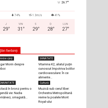
°
26.7
74%
1.3m/s
41%
J
VIN
S
D
LUN
29
°
31
°
29
°
28
°
27
°
Știri fierbinți
rintre cărți
SĂNĂTATE
gar Morin despre
Vitamina K2, aliatul puțin
zboi
cunoscut împotriva bolilor
cardiovasculare: În ce
alimente...
OMUNITATE
Cultură
placă în bronz pentru o
Muzică sub cerul liber:
gendă vie: Nadia
Orchestra Metropolitană
măneci, omagiată...
revine la poalele Mont
Royal-ului