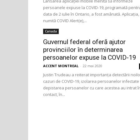
Lansarea aplicației mobile menită să informeze
persoanele expuse la COVID-19, programată pentr
data de 2 iulie în Ontario, a fost amânată. Aplicația,
numită COVID Alert(e),...
Canada
Guvernul federal oferă ajutor
provinciilor în determinarea
persoanelor expuse la COVID-19
ACCENT MONTREAL
-
22 mai 2020
Justin Trudeau a reiterat importanța detectării noilo
cazuri de COVID-19, izolarea persoanelor infectate 
depistarea persoanelor cu care acestea au intrat î
contact, în...