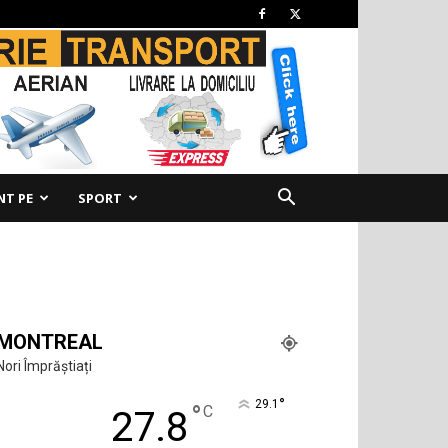
NT PE
SPORT
MONTREAL
Nori Împrăștiați
°
29.1
°
C
27.8