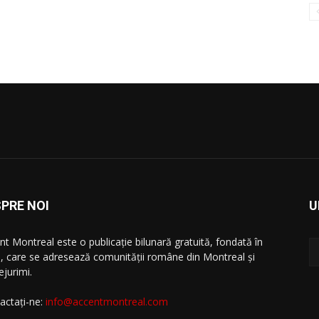
PRE NOI
U
nt Montreal este o publicație bilunară gratuită, fondată în
, care se adresează comunităţii române din Montreal şi
ejurimi.
actați-ne:
info@accentmontreal.com