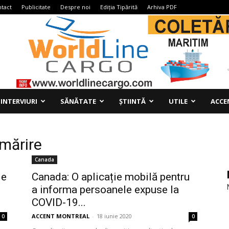
tact
Publicitate
Despre noi
Ediția Tipărită
Arhiva PDF
INTERVIURI
SĂNĂTATE
ȘTIINTĂ
UTILE
ACCE
rmărire
Canada
le
Canada: O aplicație mobilă pentru
a informa persoanele expuse la
COVID-19...
ACCENT MONTREAL
-
18 iunie 2020
0
0