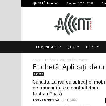
C
27.9
6 august, 2026, - 22:29
Con
Montreal
Accent
Montreal
COMUNITATE
ȘTIRI
OPINII
Acasă
Etichete
Aplicații de urmărire
Etichetă: Aplicații de u
Canada
Canada: Lansarea aplicației mobi
de trasabilitate a contactelor a
fost amânată
ACCENT MONTREAL
-
2 iulie 2020