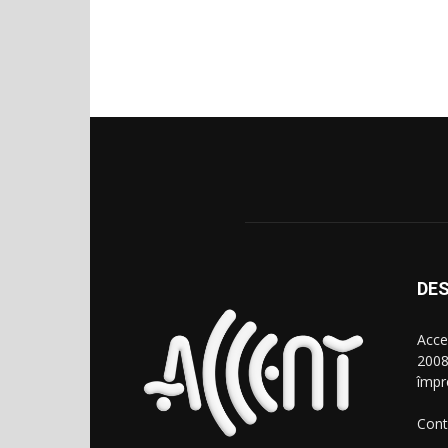
DES
Acce
2008
împr
Cont