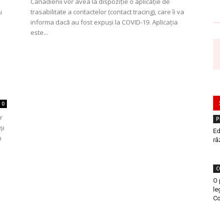
Canadienii vor avea la dispoziție o aplicație de
u
trasabilitate a contactelor (contact tracing), care îi va
informa dacă au fost expuși la COVID-19. Aplicația
este...
0
r
P
și
Ed
n
ră
C
O 
le
Co