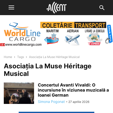
Home
Tags
Asociația La Muse Héritage Musical
Asociația La Muse Héritage
Musical
Concertul Avanti Vivaldi: O
incursiune în viziunea muzicală a
Ioanei German
Simona Pogonat
-
27 aprilie 2026