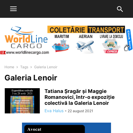
Home
Tags
Galeria Lenoir
Galeria Lenoir
Tatiana Șragăr și Maggie
Romanovici, într-o expoziție
colectivă la Galeria Lenoir
Eva Halus
-
22 august 2021