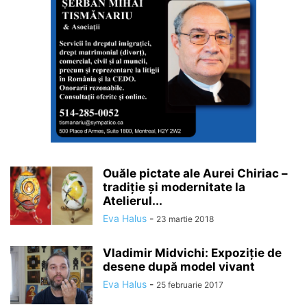
Ouăle pictate ale Aurei Chiriac –
tradiție și modernitate la
Atelierul...
Eva Halus
-
23 martie 2018
Vladimir Midvichi: Expoziție de
desene după model vivant
Eva Halus
-
25 februarie 2017