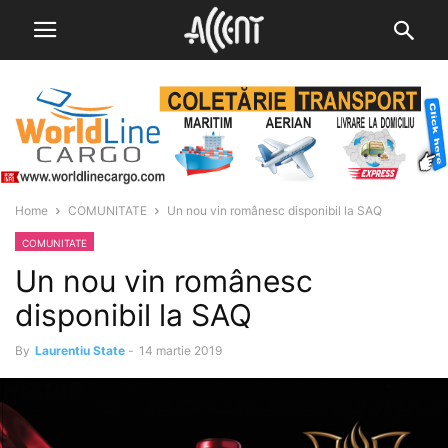
Home
COMUNITATE
Un nou vin românesc disponibil la SAQ
COMUNITATE
Un nou vin românesc
disponibil la SAQ
By
Laurentiu State
-
14 martie 2019