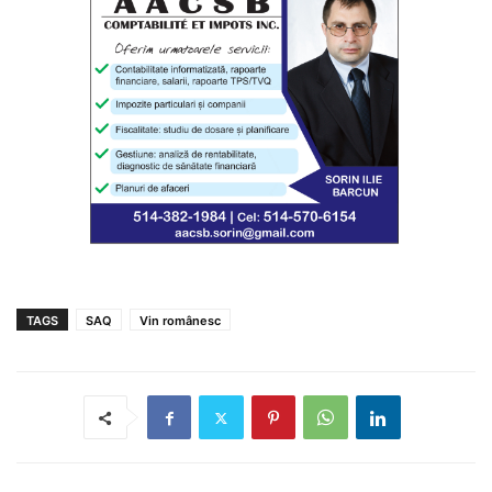
TAGS
SAQ
Vin românesc