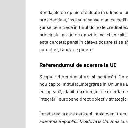
Sondajele de opinie efectuate în ultimele lu
prezidențiale, însă sunt șanse mari ca bătălia
șanse de a trece în turul doi este creditat 
principalul partid de opoziție, cel al sociali
este cercetat penal în câteva dosare și se af
corupție și abuz de putere.
Referendumul de aderare la UE
Scopul referendumului şi al modificării Cons
nou capitol intitulat „Integrarea în Uniunea 
europeană, stabilirea direcției de orientare 
integrării europene drept obiectiv strategi
Întrebarea la care cetățenii moldoveni treb
aderarea Republicii Moldova la Uniunea Eu