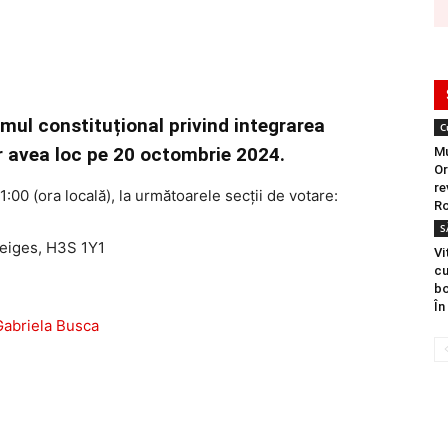
umul constituțional privind integrarea
C
r avea loc pe 20 octombrie 2024.
Mu
Or
re
1:00 (ora locală), la următoarele secții de votare:
Ro
S
eiges, H3S 1Y1
Vi
cu
bo
În