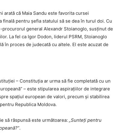
ni arată că Maia Sandu este favorita cursei
 finală pentru șefia statului să se dea în turul doi. Cu
ex-procurorul general Alexandr Stoianoglo, susținut de
știlor. La fel ca Igor Dodon, liderul PSRM, Stoianoglo
lă în proces de judecată cu altele. El este acuzat de
tituţiei – Constituţia ar urma să fie completată cu un
Europeană” – este stipularea aspiraţiilor de integrare
spre spaţiul european de valori, precum şi stabilirea
c pentru Republica Moldova.
uie să răspunsă este următoarea:
„Sunteţi pentru
ropeană?”
.