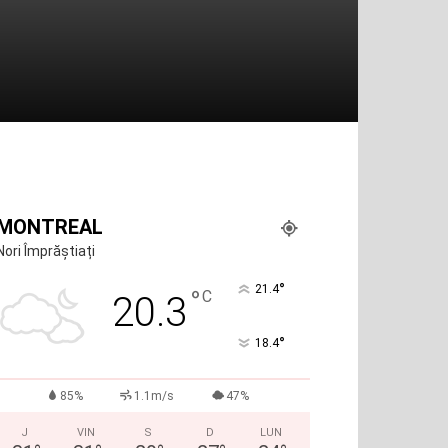
MONTREAL
Nori Împrăștiați
°
21.4
°
C
20.3
°
18.4
85%
1.1m/s
47%
J
VIN
S
D
LUN