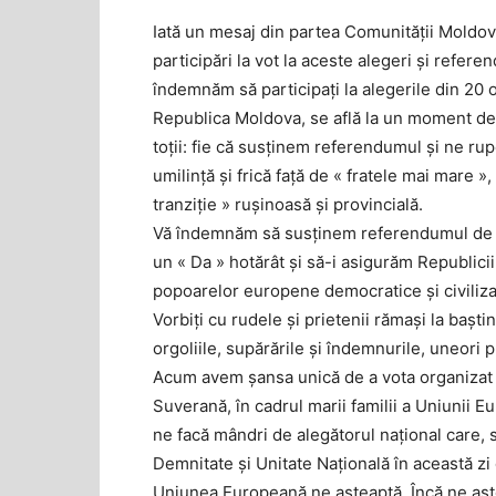
Iată un mesaj din partea Comunității Moldov
participări la vot la aceste alegeri și refer
îndemnăm să participați la alegerile din 20 
Republica Moldova, se află la un moment d
toții: fie că susținem referendumul și ne rup
umilință și frică față de « fratele mai mare 
tranziție » rușinoasă și provincială.
Vă îndemnăm să susținem referendumul de 
un « Da » hotărât și să-i asigurăm Republici
popoarelor europene democratice și civiliza
Vorbiți cu rudele și prietenii rămași la baș
orgoliile, supărările și îndemnurile, uneori p
Acum avem șansa unică de a vota organizat și
Suverană, în cadrul marii familii a Uniunii 
ne facă mândri de alegătorul național care, 
Demnitate și Unitate Națională în această zi
Uniunea Europeană ne așteaptă. Încă ne așt