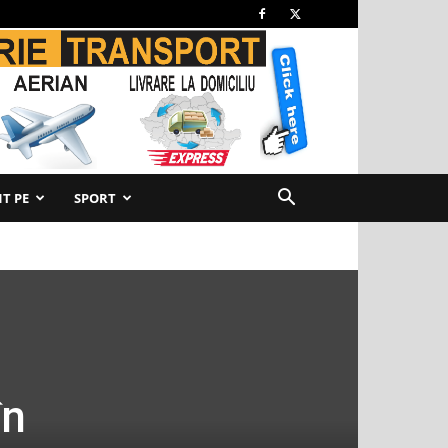
T PE
SPORT
în