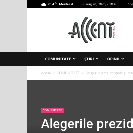
C
20.4
6 august, 2026, - 10:43
Con
Montreal
Accent
Montreal
COMUNITATE
ȘTIRI
OPINII
Acasă
COMUNITATE
Alegerile prezidențiale și r
COMUNITATE
Alegerile prezi