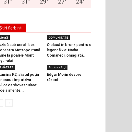
31
°
31
°
29
°
27
°
24
°
Știri fierbinți
ultură
COMUNITATE
zică sub cerul liber:
O placă în bronz pentru o
chestra Metropolitană
legendă vie: Nadia
vine la poalele Mont
Comăneci, omagiată...
yal-ului
ĂNĂTATE
Printre cărți
tamina K2, aliatul puțin
Edgar Morin despre
noscut împotriva
război
lilor cardiovasculare:
 ce alimente...