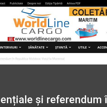
tact
Publicitate
Despre noi
Ediția Tipărită
Arhiva PDF
INTERVIURI
SĂNĂTATE
ȘTIINTĂ
UTILE
ACCEN
eferendum în Republica Moldova: Votul la Montreal
dențiale și referendum 