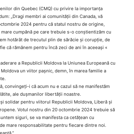
enilor din Quebec (CMQ) cu privire la importanța
endum: „Dragi membri ai comunității din Canada, vă
octombrie 2024 pentru că statul nostru de origine,
e mare cumpănă pe care trebuie s-o conștientizăm cu
em hotărât de trecutul plin de sărăcie și corupție, de
», fie că rămânem pentru încă zeci de ani în aceeași «
aderare a Republicii Moldova la Uniunea Europeană cu
i Moldova un viitor pașnic, demn, în marea familie a
te.
tină, convingeți-i că acum nu e cazul să ne manifestăm
lătite, ale dușmanilor libertății noastre.
 solidar pentru viitorul Republicii Moldova, Liberă și
Europene. Votul nostru din 20 octombrie 2024 trebuie să
suntem siguri, se va manifesta ca cetățean cu
 de mare responsabilitate pentru fiecare dintre noi.
eaptă.”