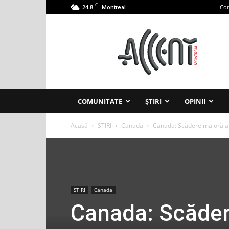
C
24.8
Con
Montreal
Accent
Montreal
COMUNITATE
ȘTIRI
OPINII
Acasă
STIRI
Canada
Canada: Scădere majoră a PI
STIRI
Canada
Canada: Scădere