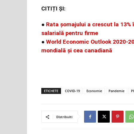
CITIȚI ȘI:
●
Rata șomajului a crescut la 13% 
salarială pentru firme
●
World Economic Outlook 2020-202
mondială și cea canadiană
ETICHETE
COVID-19
Economie
Pandemie
P
Distribuiti