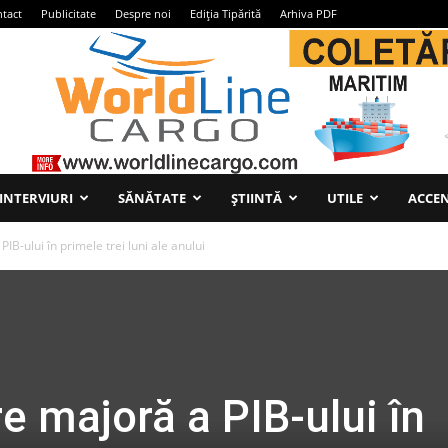
tact
Publicitate
Despre noi
Ediția Tipărită
Arhiva PDF
INTERVIURI
SĂNĂTATE
ȘTIINTĂ
UTILE
ACCEN
B-ului în primele trei luni ale anului
 majoră a PIB-ului în