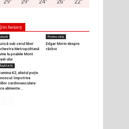
29
°
29
°
24
°
26
°
22
°
Știri fierbinți
ultură
Printre cărți
zică sub cerul liber:
Edgar Morin despre
chestra Metropolitană
război
vine la poalele Mont
yal-ului
ĂNĂTATE
tamina K2, aliatul puțin
noscut împotriva
lilor cardiovasculare:
 ce alimente...