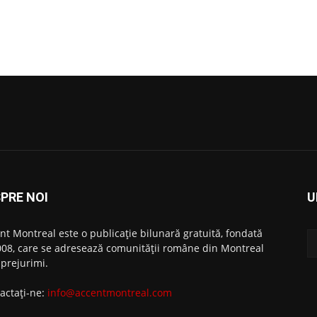
PRE NOI
U
nt Montreal este o publicație bilunară gratuită, fondată
008, care se adresează comunităţii române din Montreal
mprejurimi.
actați-ne:
info@accentmontreal.com