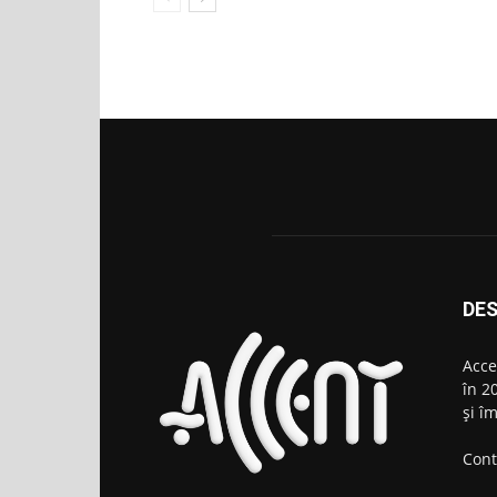
DES
Acce
în 2
şi î
Cont