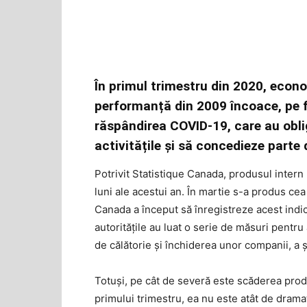
În primul trimestru din 2020, econ
performanță din 2009 încoace, pe f
răspândirea COVID-19, care au obli
activitățile și să concedieze parte 
Potrivit Statistique Canada, produsul intern 
luni ale acestui an. În martie s-a produs ce
Canada a început să înregistreze acest indi
autoritățile au luat o serie de măsuri pent
de călătorie și închiderea unor companii, a ș
Totuși, pe cât de severă este scăderea produ
primului trimestru, ea nu este atât de drama