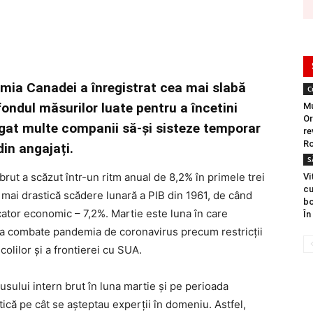
omia Canadei a înregistrat cea mai slabă
C
ondul măsurilor luate pentru a încetini
Mu
Or
gat multe companii să-și sisteze temporar
re
Ro
din angajați.
S
brut a scăzut într-un ritm anual de 8,2% în primele trei
Vi
cu
a mai drastică scădere lunară a PIB din 1961, de când
bo
cator economic – 7,2%. Martie este luna în care
În
ru a combate pandemia de coronavirus precum restricții
colilor și a frontierei cu SUA.
sului intern brut în luna martie și pe perioada
tică pe cât se așteptau experții în domeniu. Astfel,