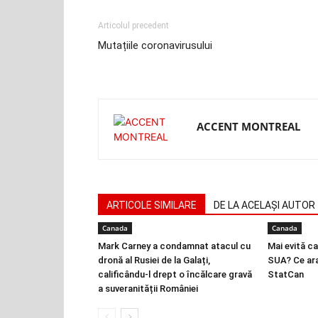
Articolul precedent
Mutațiile coronavirusului
ACCENT MONTREAL
ARTICOLE SIMILARE
DE LA ACELAȘI AUTOR
Canada
Canada
Mark Carney a condamnat atacul cu
Mai evită ca
dronă al Rusiei de la Galați,
SUA? Ce ara
calificându-l drept o încălcare gravă
StatCan
a suveranității României