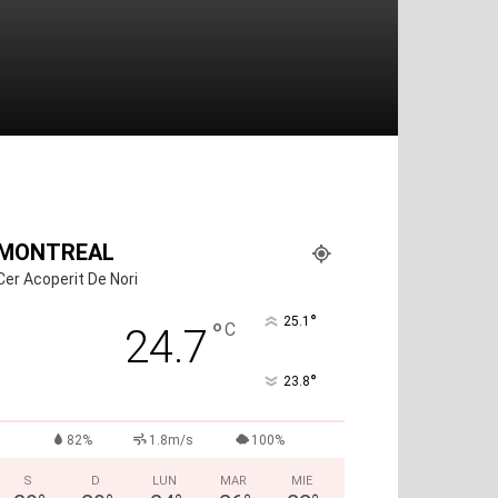
MONTREAL
Cer Acoperit De Nori
°
25.1
°
C
24.7
°
23.8
82%
1.8m/s
100%
S
D
LUN
MAR
MIE