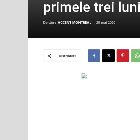
primele trei lun
De către
ACCENT MONTREAL
-
29 mai 2020
Distribuiti