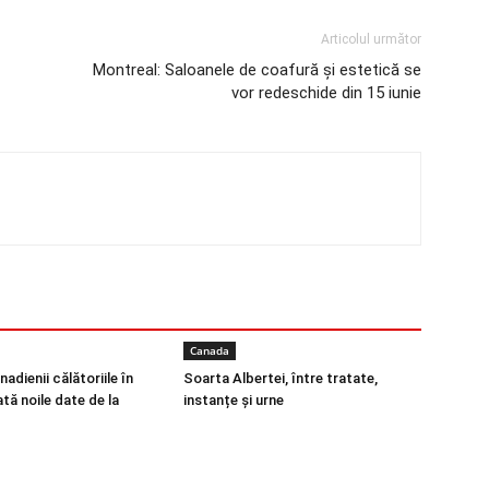
Articolul următor
Montreal: Saloanele de coafură și estetică se
vor redeschide din 15 iunie
Canada
nadienii călătoriile în
Soarta Albertei, între tratate,
tă noile date de la
instanțe și urne