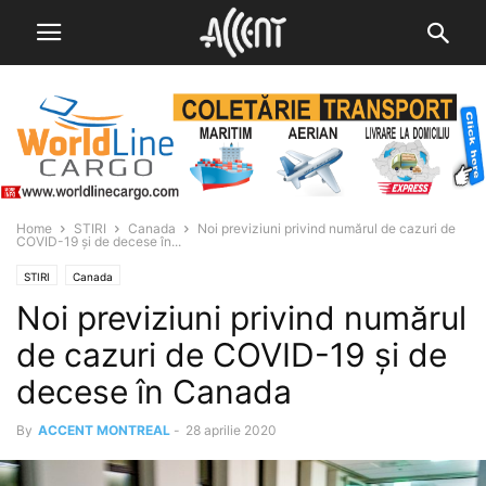
Home
STIRI
Canada
Noi previziuni privind numărul de cazuri de
COVID-19 și de decese în...
STIRI
Canada
Noi previziuni privind numărul
de cazuri de COVID-19 și de
decese în Canada
By
ACCENT MONTREAL
-
28 aprilie 2020