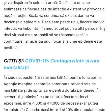
și va dispărea în cele din urmă. Dacă este unu, se
estimează că fiecare caz de infecție existent va provoca o
nouă infecție. Boala va continua să existe, dar nu va
declanșa o epidemie. Dacă este peste unu, fiecare individ
infectat va îmbolnăvi, în medie, cel puțin o altă persoană, și
deci virusul este probabil să se răspândească în
continuare, iar apariția unui focar și a unei epidemii este
posibilă.
CITIȚI ȘI:
COVID-19: Contagiozitate și rata
mortalității
În ciuda subestimării ratei mortalității pentru luna aprilie,
Agenția menține scenariile anterioare privind rata de
mortalitate și de spitalizare pentru durata pandemiei. În
scenariul „optimist”, cu un control foarte strict al
epidemiei, între 4,000 și 44,000 de decese s-ar putea
înregistra în Canada, dacă între 1 și 10% din populație este