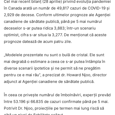
Cel mai recent bilanț (28 aprilie) privind evoluția pandemiei
în Canada arată un număr de 49,817 cazuri de COVID-19 și
2,929 de decese. Conform ultimelor prognoze ale Agenției
canadiene de sănătate publică, până pe 5 mai numărul
deceselor s-ar putea ridica 3,883; într-un scenariu
optimist, cifra s-ar situa la 3,277. De menționat că aceste
prognoze datează de acum patru zile.
„Modelele prezentate nu sunt o bulă de cristal. Ele sunt
mai degrabă o estimare a ceea ce s-ar putea întâmpla în
diverse scenarii ipotetice și ne permit să ne pregătim
pentru ce e mai rău”, a precizat dr. Howard Njoo, director
adjunct al Agenției canadiene de sănătate publică.
În ceea ce privește numărul de îmbolnăviri, experții prevăd
între 53.196 și 66.835 de cazuri confirmate până pe 5 mai.
Potrivit Dr. Njoo, proiecțiile pe termen mai lung riscă să
aibă un nivel de fiabilitate scăzut.