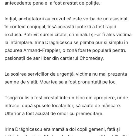
antecedente penale, a fost arestat de poliție.
Inițial, anchetatorii au crezut că este vorba de un asasinat
în context conjugal, însă această ipoteză a fost rapid
exclusă. Potrivit sursei citate, criminalul și-ar fi ales victima
la întâmplare. Irina Drăghicescu se plimba pur și simplu în
pădurea Armand-Frappier, o zonă foarte populară pentru
pasionații de aer liber din cartierul Chomedey.
La sosirea serviciilor de urgență, victima nu mai prezenta
semne de viață. Moartea sa a fost pronunțată pe loc.
Tsagaroulis a fost arestat într-un bloc din apropiere, unde
intrase, după spusele locatarilor, să caute de mâncare.
Ulterior a fost acuzat de omor cu premeditare.
Irina Drăghicescu era mamă a doi copii gemeni, fată și