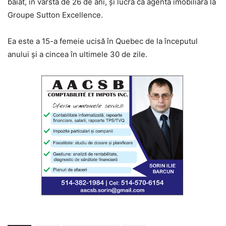
băiat, în vârstă de 26 de ani, și lucra ca agentă imobiliară la
Groupe Sutton Excellence.
Ea este a 15-a femeie ucisă în Quebec de la începutul
anului și a cincea în ultimele 30 de zile.