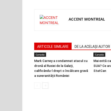
ACCENT MONTREAL
ARTICOLE SIMILARE
DE LA ACELAȘI AUTOR
Canada
Canada
Mark Carney a condamnat atacul cu
Mai evită ca
dronă al Rusiei de la Galați,
SUA? Ce ara
calificându-l drept o încălcare gravă
StatCan
a suveranității României