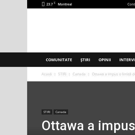
C
23.7
Cont
Montreal
Accent
Montreal
COMUNITATE
ȘTIRI
OPINII
INTERVI
Acasă
STIRI
Canada
Ottawa a impus o limită d
STIRI
Canada
Ottawa a impus 