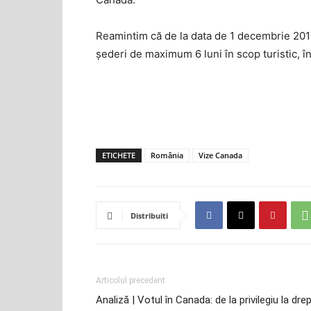
Reamintim că de la data de 1 decembrie 2017
şederi de maximum 6 luni în scop turistic, î
ETICHETE
România
Vize Canada
Distribuiti
Articolul precedent
Analiză | Votul în Canada: de la privilegiu la dre