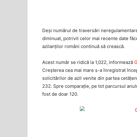
Deși numărul de traversări neregulamentare 
diminuat, potrivit celor mai recente date fă
azilanților români continuă să crească.
Acest număr se ridică la 1,022, informează
G
Creșterea cea mai mare s-a înregistrat înc
solicitărilor de azil venite din partea cetăţ
232. Spre comparație, pe tot parcursul anulu
fost de doar 120.