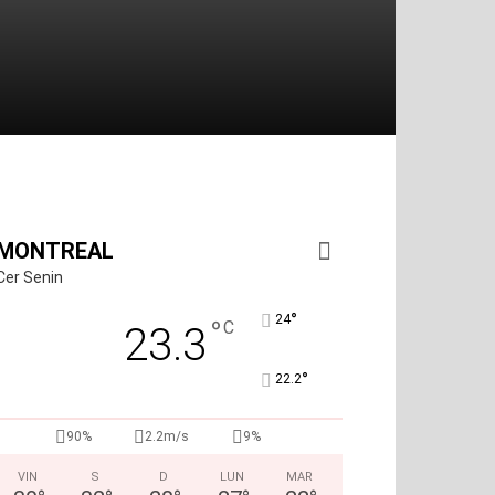
MONTREAL
Cer Senin
°
24
°
C
23.3
°
22.2
90%
2.2m/s
9%
VIN
S
D
LUN
MAR