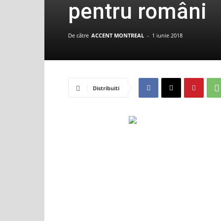
pentru români
De către
ACCENT MONTREAL
-
1 iunie 2018
Distribuiti