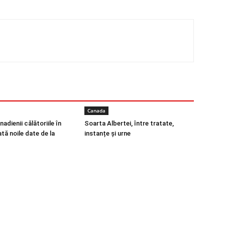
Canada
nadienii călătoriile în
Soarta Albertei, între tratate,
tă noile date de la
instanțe și urne