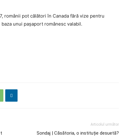
, românii pot călători în Canada fără vize pentru
n baza unui paşaport românesc valabil.
Articolul următor
pt
Sondaj | Căsătoria, o instituție desuetă?