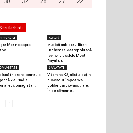
30
°
32
°
28
°
27
°
22
°
Știri fierbinți
rintre cărți
Cultură
gar Morin despre
Muzică sub cerul liber:
zboi
Orchestra Metropolitană
revine la poalele Mont
Royal-ului
OMUNITATE
SĂNĂTATE
placă în bronz pentru o
Vitamina K2, aliatul puțin
gendă vie: Nadia
cunoscut împotriva
măneci, omagiată...
bolilor cardiovasculare:
În ce alimente...