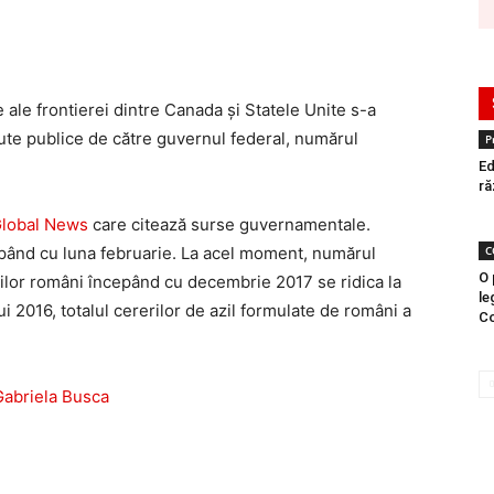
ale frontierei dintre Canada și Statele Unite s-a
cute publice de către guvernul federal, numărul
P
Ed
ră
lobal News
care citează surse guvernamentale.
epând cu luna februarie. La acel moment, numărul
C
O 
enilor români începând cu decembrie 2017 se ridica la
le
i 2016, totalul cererilor de azil formulate de români a
Co