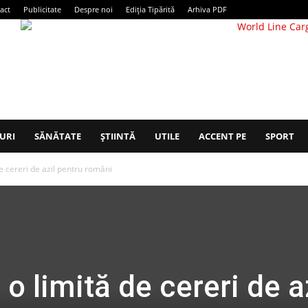
act
Publicitate
Despre noi
Ediția Tipărită
Arhiva PDF
URI
SĂNĂTATE
ȘTIINTĂ
UTILE
ACCENT PE
SPORT
e cereri de azil pentru români
o limită de cereri de a