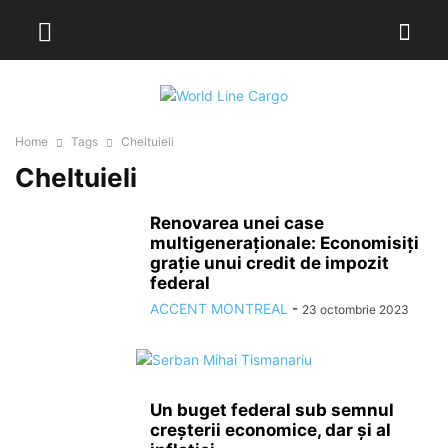
Home
Tags
Cheltuieli
Cheltuieli
Renovarea unei case
multigeneraționale: Economisiți
grație unui credit de impozit
federal
ACCENT MONTREAL
-
23 octombrie 2023
Un buget federal sub semnul
creșterii economice, dar și al