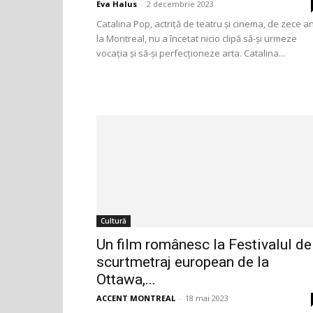
Eva Halus
-
2 decembrie 2023
Catalina Pop, actriță de teatru și cinema, de zece an
la Montreal, nu a încetat nicio clipă să-și urmeze
vocația și să-și perfecționeze arta. Catalina...
Cultură
Un film românesc la Festivalul de
scurtmetraj european de la
Ottawa,...
ACCENT MONTREAL
-
18 mai 2023