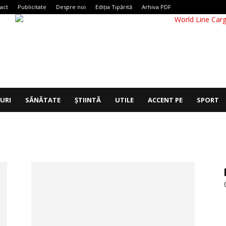
act
Publicitate
Despre noi
Ediția Tipărită
Arhiva PDF
IURI
SĂNĂTATE
ȘTIINTĂ
UTILE
ACCENT PE
SPORT