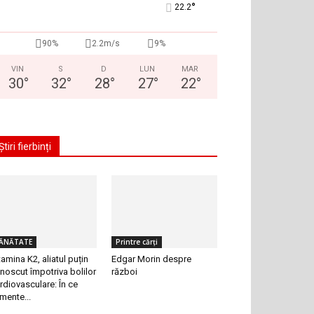
°
22.2
90%
2.2m/s
9%
VIN
S
D
LUN
MAR
30
°
32
°
28
°
27
°
22
°
Știri fierbinți
ĂNĂTATE
Printre cărți
tamina K2, aliatul puțin
Edgar Morin despre
noscut împotriva bolilor
război
rdiovasculare: În ce
imente...