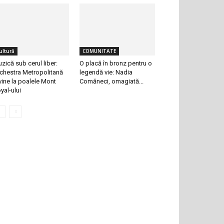
ultură
COMUNITATE
zică sub cerul liber:
O placă în bronz pentru o
chestra Metropolitană
legendă vie: Nadia
vine la poalele Mont
Comăneci, omagiată...
yal-ului