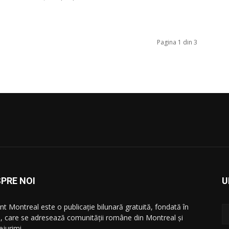
Pagina 1 din 3
PRE NOI
U
nt Montreal este o publicație bilunară gratuită, fondată în
, care se adresează comunităţii române din Montreal şi
ejurimi.