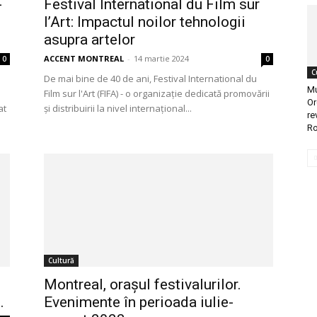
-
Festival International du Film sur
l’Art: Impactul noilor tehnologii
asupra artelor
ACCENT MONTREAL
-
14 martie 2024
0
0
C
De mai bine de 40 de ani, Festival International du
Mu
Film sur l'Art (FIFA) - o organizație dedicată promovării
Or
at
și distribuirii la nivel internațional...
re
Ro
Cultură
Montreal, oraşul festivalurilor.
.
Evenimente în perioada iulie-