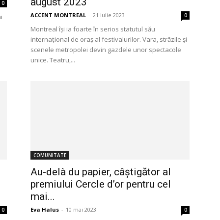
august 2023
0
ACCENT MONTREAL
-
21 iulie 2023
0
i
Montreal își ia foarte în serios statutul său
internațional de oraș al festivalurilor. Vara, străzile și
scenele metropolei devin gazdele unor spectacole
unice. Teatru,...
COMUNITATE
Au-delà du papier, câștigător al
premiului Cercle d’or pentru cel
mai...
Eva Halus
-
10 mai 2023
0
0