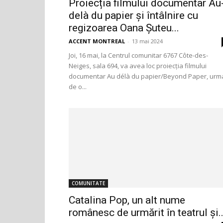
Proiecția filmului documentar Au
delà du papier și întâlnire cu
regizoarea Oana Șuteu...
ACCENT MONTREAL
-
13 mai 2024
Joi, 16 mai, la Centrul comunitar 6767 Côte-des-
Neiges, sala 694, va avea loc proiecția filmului
documentar Au délà du papier/Beyond Paper, urm
de o...
COMUNITATE
Catalina Pop, un alt nume
românesc de urmărit în teatrul și..