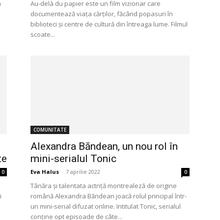
a
Au-delà du papier este un film vizionar care
documentează viața cărților, făcând popasuri în
,
biblioteci și centre de cultură din întreaga lume. Filmul
scoate...
COMUNITATE
Alexandra Băndean, un nou rol în
te
mini-serialul Tonic
Eva Halus
-
7 aprilie 2022
0
0
Tânăra și talentata actriță montrealeză de origine
i
română Alexandra Băndean joacă rolul principal într-
un mini-serial difuzat online. Intitulat Tonic, serialul
conține opt episoade de câte...