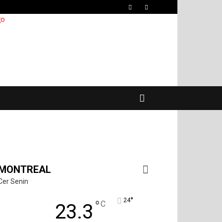
MONTREAL
Cer Senin
°
24
°
C
23.3