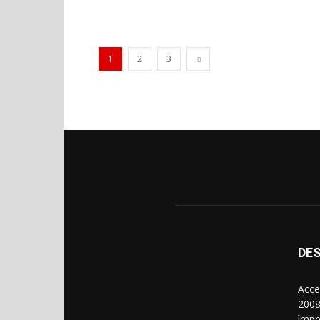
1
2
3
DES
Acce
2008
împr