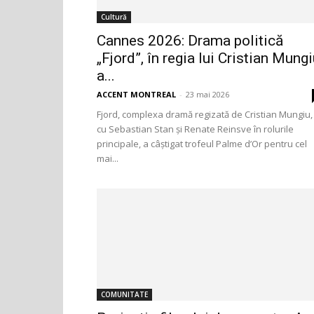
Cultură
Cannes 2026: Drama politică
„Fjord”, în regia lui Cristian Mungi
a...
ACCENT MONTREAL
-
23 mai 2026
Fjord, complexa dramă regizată de Cristian Mungiu,
cu Sebastian Stan și Renate Reinsve în rolurile
principale, a câștigat trofeul Palme d’Or pentru cel
mai...
COMUNITATE