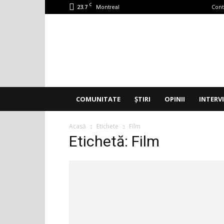
C
23.7
Cont
Montreal
Accent
Montreal
COMUNITATE
ȘTIRI
OPINII
INTERV
Acasă
Etichete
Film
Etichetă: Film