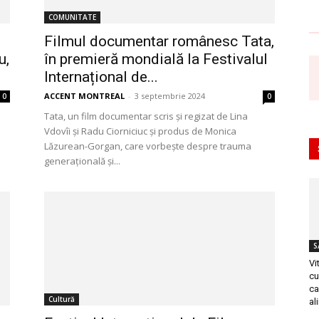
COMUNITATE
Filmul documentar românesc Tata,
u,
în premieră mondială la Festivalul
Internațional de...
ACCENT MONTREAL
-
3 septembrie 2024
0
0
Tata, un film documentar scris și regizat de Lina
Vdovîi și Radu Ciorniciuc și produs de Monica
Lăzurean-Gorgan, care vorbește despre trauma
generațională și...
S
Vi
cu
ca
Cultură
al