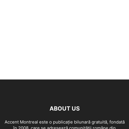
ABOUT US
Accent Montreal este o publicație bilunară gratuită, fondată
în 2008, care se adresează comunităţii române din