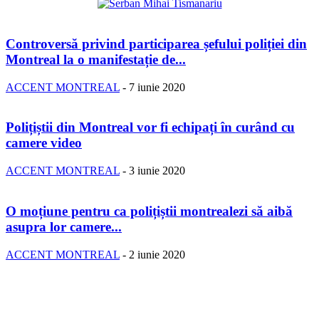
Controversă privind participarea șefului poliției din
Montreal la o manifestație de...
ACCENT MONTREAL
-
7 iunie 2020
Polițiștii din Montreal vor fi echipați în curând cu
camere video
ACCENT MONTREAL
-
3 iunie 2020
O moțiune pentru ca polițiștii montrealezi să aibă
asupra lor camere...
ACCENT MONTREAL
-
2 iunie 2020