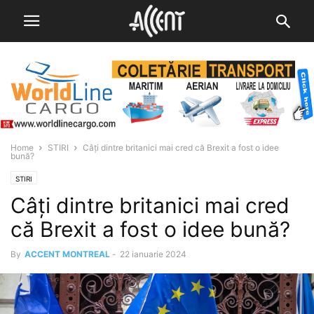
Home
STIRI
Câți dintre britanici mai cred că Brexit a fost o idee
bună?
STIRI
Câți dintre britanici mai cred
că Brexit a fost o idee bună?
By
ACCENT MONTREAL
-
22 ianuarie 2024