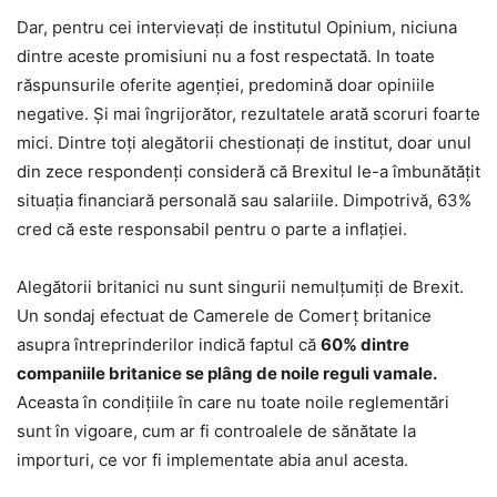
Dar, pentru cei intervievați de institutul Opinium, niciuna
dintre aceste promisiuni nu a fost respectată. In toate
răspunsurile oferite agenției, predomină doar opiniile
negative. Și mai îngrijorător, rezultatele arată scoruri foarte
mici. Dintre toți alegătorii chestionați de institut, doar unul
din zece respondenți consideră că Brexitul le-a îmbunătățit
situația financiară personală sau salariile. Dimpotrivă, 63%
cred că este responsabil pentru o parte a inflației.
Alegătorii britanici nu sunt singurii nemulțumiți de Brexit.
Un sondaj efectuat de Camerele de Comerț britanice
asupra întreprinderilor indică faptul că
60% dintre
companiile britanice se plâng de noile reguli vamale.
Aceasta în condițiile în care nu toate noile reglementări
sunt în vigoare, cum ar fi controalele de sănătate la
importuri, ce vor fi implementate abia anul acesta.