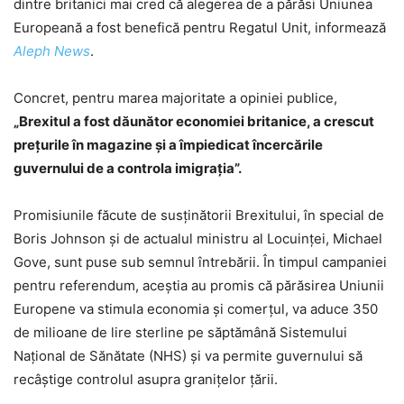
dintre britanici mai cred că alegerea de a părăsi Uniunea
Europeană a fost benefică pentru Regatul Unit, informează
Aleph News
.
Concret, pentru marea majoritate a opiniei publice,
„Brexitul a fost dăunător economiei britanice, a crescut
prețurile în magazine și a împiedicat încercările
guvernului de a controla imigrația”.
Promisiunile făcute de susținătorii Brexitului, în special de
Boris Johnson și de actualul ministru al Locuinței, Michael
Gove, sunt puse sub semnul întrebării. În timpul campaniei
pentru referendum, aceștia au promis că părăsirea Uniunii
Europene va stimula economia și comerțul, va aduce 350
de milioane de lire sterline pe săptămână Sistemului
Național de Sănătate (NHS) și va permite guvernului să
recâștige controlul asupra granițelor țării.