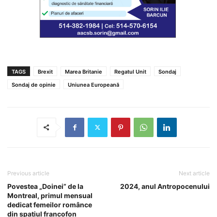
TAGS
Brexit
Marea Britanie
Regatul Unit
Sondaj
Sondaj de opinie
Uniunea Europeană
Previous article
Next article
Povestea „Doinei” de la
2024, anul Antropocenului
Montreal, primul mensual
dedicat femeilor românce
din spațiul francofon