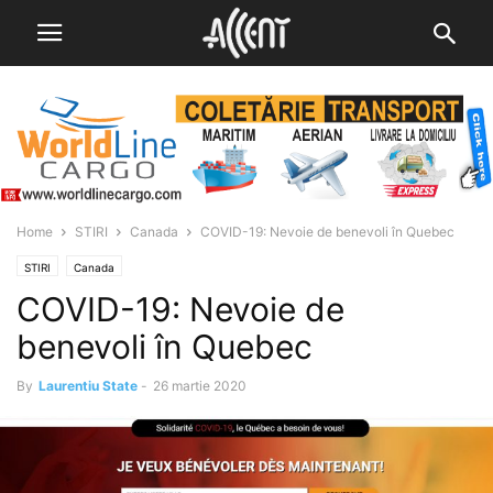
Home
STIRI
Canada
COVID-19: Nevoie de benevoli în Quebec
STIRI
Canada
COVID-19: Nevoie de
benevoli în Quebec
By
Laurentiu State
-
26 martie 2020