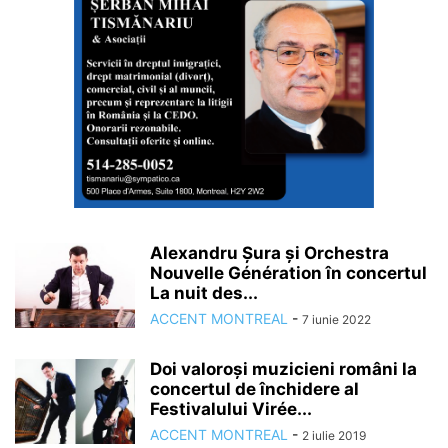
Alexandru Șura și Orchestra
Nouvelle Génération în concertul
La nuit des...
ACCENT MONTREAL
-
7 iunie 2022
Doi valoroși muzicieni români la
concertul de închidere al
Festivalului Virée...
ACCENT MONTREAL
-
2 iulie 2019