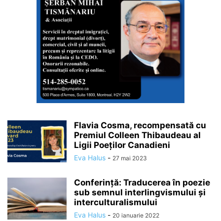
Flavia Cosma, recompensată cu
Premiul Colleen Thibaudeau al
Ligii Poeților Canadieni
Eva Halus
-
27 mai 2023
Conferință: Traducerea în poezie
sub semnul interlingvismului și
interculturalismului
Eva Halus
-
20 ianuarie 2022