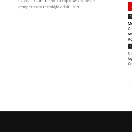
COVID-19 sunt:● Febrăla copii: 38°C și peste
(temperatura rectală)la adulți: 38°C...
C
Mu
Or
re
Ro
C
O 
le
Co