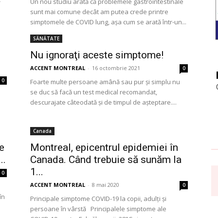
Un nou studiu arată că problemele gastrointestinale
sunt mai comune decât am putea crede printre
simptomele de COVID lung, așa cum se arată într-un...
SĂNĂTATE
Nu ignoraţi aceste simptome!
ACCENT MONTREAL
-
16 octombrie 2021
0
0
Foarte multe persoane amână sau pur și simplu nu
se duc să facă un test medical recomandat,
descurajate câteodată și de timpul de așteptare....
Canada
e
Montreal, epicentrul epidemiei în
..
Canada. Când trebuie să sunăm la
1...
0
ACCENT MONTREAL
-
8 mai 2020
0
în
Principale simptome COVID-19 la copii, adulți și
persoane în vârstă Principalele simptome ale