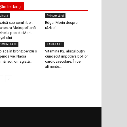
Știri fierbinți
ultură
Printre cărți
zică sub cerul liber:
Edgar Morin despre
chestra Metropolitană
război
vine la poalele Mont
yal-ului
OMUNITATE
SĂNĂTATE
placă în bronz pentru o
Vitamina K2, aliatul puțin
gendă vie: Nadia
cunoscut împotriva bolilor
măneci, omagiată...
cardiovasculare: În ce
alimente...