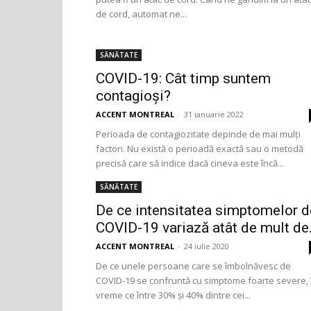
de cord, automat ne...
SĂNĂTATE
COVID-19: Cât timp suntem
contagioși?
ACCENT MONTREAL
-
31 ianuarie 2022
Perioada de contagiozitate depinde de mai mulți
factori. Nu există o perioadă exactă sau o metodă
precisă care să indice dacă cineva este încă...
SĂNĂTATE
De ce intensitatea simptomelor d
COVID-19 variază atât de mult de.
ACCENT MONTREAL
-
24 iulie 2020
De ce unele persoane care se îmbolnăvesc de
COVID-19 se confruntă cu simptome foarte severe, 
vreme ce între 30% și 40% dintre cei...