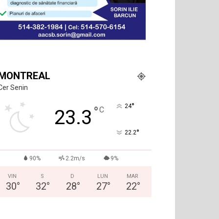
MONTREAL
Cer Senin
°
24
°
C
23.3
°
22.2
90%
2.2m/s
9%
VIN
S
D
LUN
MAR
30
°
32
°
28
°
27
°
22
°