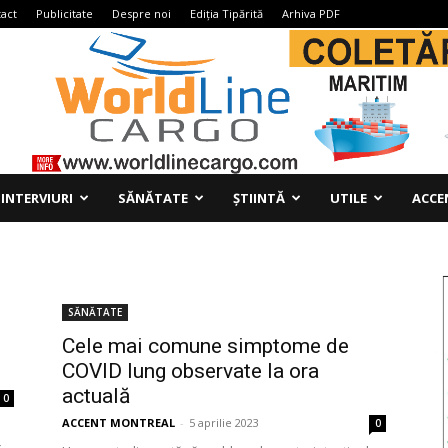
act
Publicitate
Despre noi
Ediția Tipărită
Arhiva PDF
INTERVIURI
SĂNĂTATE
ȘTIINTĂ
UTILE
ACCE
SĂNĂTATE
Cele mai comune simptome de
COVID lung observate la ora
actuală
0
ACCENT MONTREAL
-
5 aprilie 2023
0
c