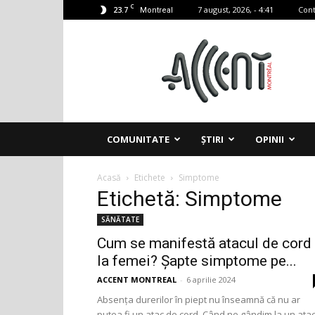
C
23.7
7 august, 2026, - 4:41
Cont
Montreal
Accent
Montreal
COMUNITATE
ȘTIRI
OPINII
Acasă
Etichete
Simptome
Etichetă: Simptome
SĂNĂTATE
Cum se manifestă atacul de cord
la femei? Șapte simptome pe...
ACCENT MONTREAL
-
6 aprilie 2024
Absența durerilor în piept nu înseamnă că nu ar
putea fi un atac de cord. Când ne gândim la un ata