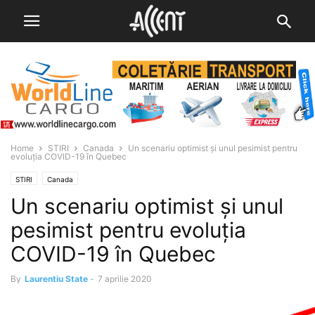
Home
STIRI
Canada
Un scenariu optimist și unul pesimist pentru
evoluția COVID-19 în Quebec
STIRI
Canada
Un scenariu optimist și unul
pesimist pentru evoluția
COVID-19 în Quebec
By
Laurentiu State
-
7 aprilie 2020