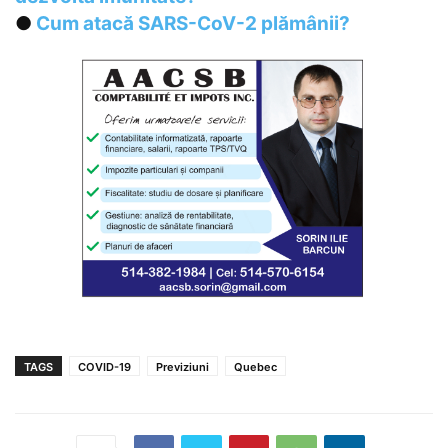
●
Cum atacă SARS-CoV-2 plămânii?
TAGS
COVID-19
Previziuni
Quebec