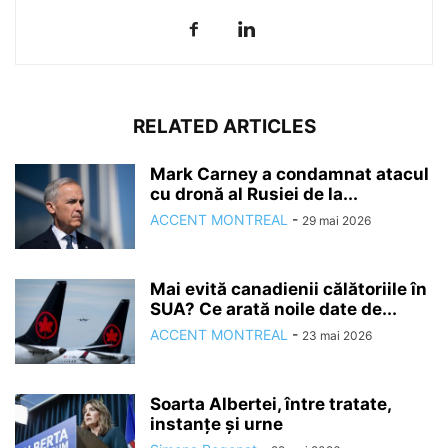
RELATED ARTICLES
Mark Carney a condamnat atacul
cu dronă al Rusiei de la...
ACCENT MONTREAL
-
29 mai 2026
Mai evită canadienii călătoriile în
SUA? Ce arată noile date de...
ACCENT MONTREAL
-
23 mai 2026
Soarta Albertei, între tratate,
instanțe și urne