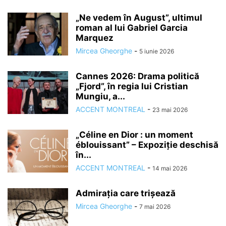
„Ne vedem în August”, ultimul
roman al lui Gabriel Garcia
Marquez
Mircea Gheorghe
-
5 iunie 2026
Cannes 2026: Drama politică
„Fjord”, în regia lui Cristian
Mungiu, a...
ACCENT MONTREAL
-
23 mai 2026
„Céline en Dior : un moment
éblouissant” – Expoziție deschisă
în...
ACCENT MONTREAL
-
14 mai 2026
Admirația care trișează
Mircea Gheorghe
-
7 mai 2026