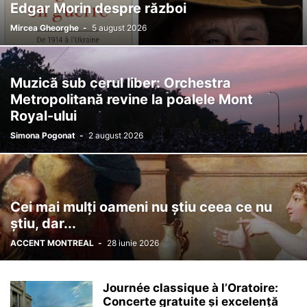
Edgar Morin despre război
Mircea Gheorghe
-
5 august 2026
Muzică sub cerul liber: Orchestra
Metropolitană revine la poalele Mont
Royal-ului
Simona Pogonat
-
2 august 2026
Cei mai mulți oameni nu știu ceea ce nu
știu, dar...
ACCENT MONTREAL
-
28 iunie 2026
Journée classique à l’Oratoire:
Concerte gratuite și excelență