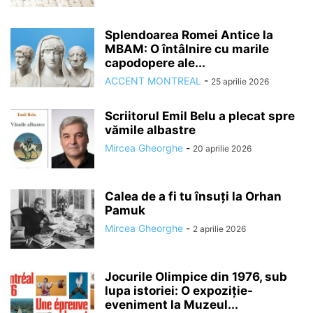
Splendoarea Romei Antice la
MBAM: O întâlnire cu marile
capodopere ale...
ACCENT MONTREAL
-
25 aprilie 2026
Scriitorul Emil Belu a plecat spre
vămile albastre
Mircea Gheorghe
-
20 aprilie 2026
Calea de a fi tu însuți la Orhan
Pamuk
Mircea Gheorghe
-
2 aprilie 2026
Jocurile Olimpice din 1976, sub
lupa istoriei: O expoziție-
eveniment la Muzeul...