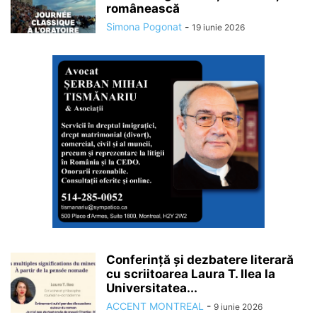
românească
Simona Pogonat
-
19 iunie 2026
Conferință și dezbatere literară
cu scriitoarea Laura T. Ilea la
Universitatea...
ACCENT MONTREAL
-
9 iunie 2026